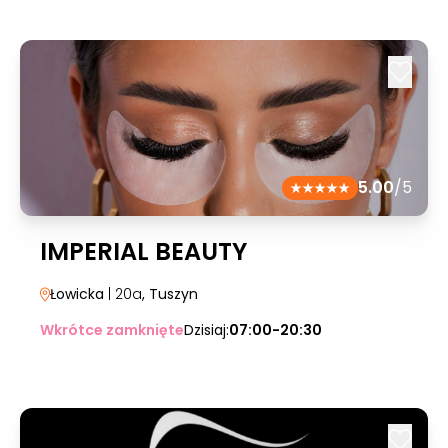
5.00
/5
IMPERIAL BEAUTY
Łowicka
| 20a
, Tuszyn
Wkrótce zamknięte
Dzisiaj:
07:00-20:30