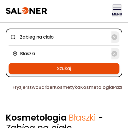
MENU
Szukaj
Fryzjerstwo
Barber
Kosmetyka
Kosmetologia
Pazno
Kosmetologia
Błaszki
-