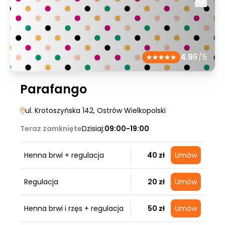
4.99
/5
Parafango
ul. Krotoszyńska 142
, Ostrów Wielkopolski
Teraz zamknięte
Dzisiaj:
09:00-19:00
Henna brwi + regulacja
40 zł
Umów
Regulacja
20 zł
Umów
Henna brwi i rzęs + regulacja
50 zł
Umów