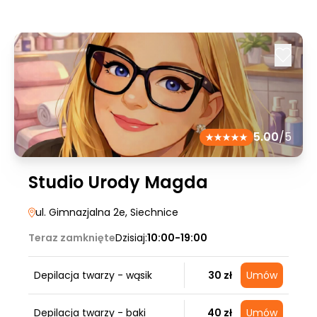
5.00
/5
Studio Urody Magda
ul. Gimnazjalna 2e
, Siechnice
Teraz zamknięte
Dzisiaj:
10:00-19:00
Depilacja twarzy - wąsik
30 zł
Umów
Depilacja twarzy - baki
40 zł
Umów