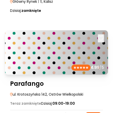
Główny Rynek
| 11
, Kalisz
Dzisiaj:
zamknięte
4.99
/5
Parafango
ul. Krotoszyńska 142
, Ostrów Wielkopolski
Teraz zamknięte
Dzisiaj:
09:00-19:00