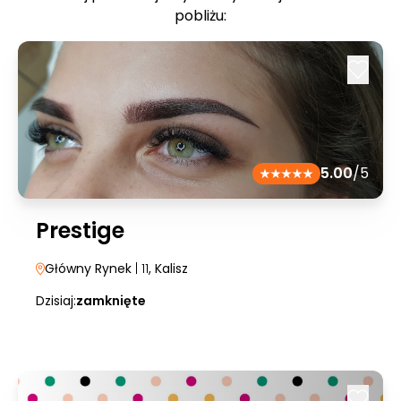
pobliżu:
5.00
/5
Prestige
Główny Rynek
| 11
, Kalisz
Dzisiaj:
zamknięte