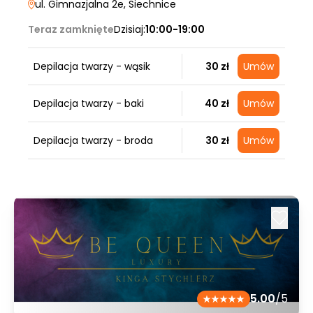
ul. Gimnazjalna 2e
, Siechnice
Teraz zamknięte
Dzisiaj:
10:00-19:00
Depilacja twarzy - wąsik
30 zł
Umów
Depilacja twarzy - baki
40 zł
Umów
Depilacja twarzy - broda
30 zł
Umów
5.00
/5