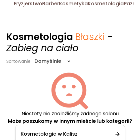
Fryzjerstwo
Barber
Kosmetyka
Kosmetologia
Pazno
Kosmetologia
Błaszki
-
Zabieg na ciało
Domyślnie
Sortowanie
Niestety nie znaleźliśmy żadnego salonu
Może poszukamy w innym mieście lub kategorii?
Kosmetologia w Kalisz