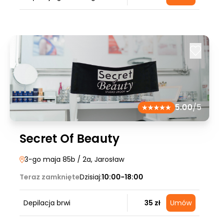
5.00
/5
Secret Of Beauty
3-go maja 85b / 2a
, Jarosław
Teraz zamknięte
Dzisiaj:
10:00-18:00
Depilacja brwi
35 zł
Umów