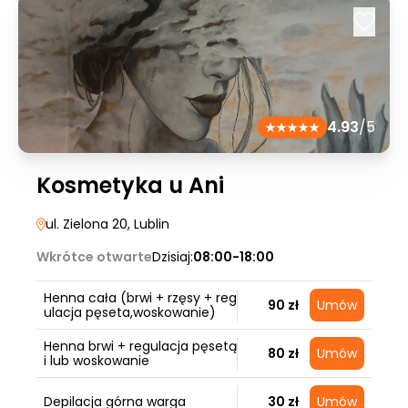
4.93
/5
Kosmetyka u Ani
ul. Zielona 20
, Lublin
Wkrótce otwarte
Dzisiaj:
08:00-18:00
Henna cała (brwi + rzęsy + reg
90 zł
Umów
ulacja pęseta,woskowanie)
Henna brwi + regulacja pęsetą
80 zł
Umów
i lub woskowanie
Depilacja górna warga
30 zł
Umów