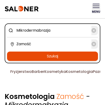
MENU
Szukaj
Fryzjerstwo
Barber
Kosmetyka
Kosmetologia
Pazno
Kosmetologia
Zamość
-