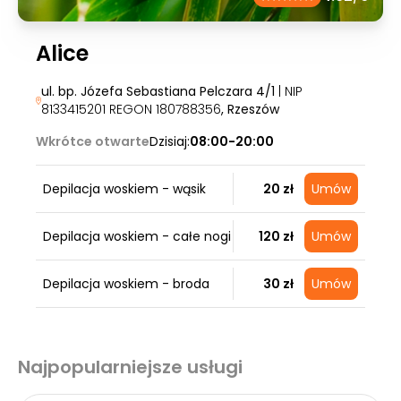
Alice
ul. bp. Józefa Sebastiana Pelczara 4/1
| NIP
8133415201 REGON 180788356
, Rzeszów
Wkrótce otwarte
Dzisiaj:
08:00-20:00
Depilacja woskiem - wąsik
20 zł
Umów
Depilacja woskiem - całe nogi
120 zł
Umów
Depilacja woskiem - broda
30 zł
Umów
Najpopularniejsze usługi