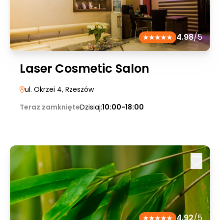
4.98
/5
Laser Cosmetic Salon
ul. Okrzei 4
, Rzeszów
Teraz zamknięte
Dzisiaj:
10:00-18:00
4.92
/5