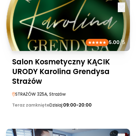
5.00
/5
Salon Kosmetyczny KĄCIK
URODY Karolina Grendysa
Strażów
STRAŻÓW 325A
, Strażów
Teraz zamknięte
Dzisiaj:
09:00-20:00