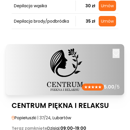
Depilacja wąsika
30 zł
Umów
Depilacja brody/podbródka
35 zł
Umów
5.00
/5
CENTRUM PIĘKNA I RELAKSU
Popiełuszki
| 37/24
, Lubartów
Teraz zamknięte
Dzisiaj:
09:00-19:00