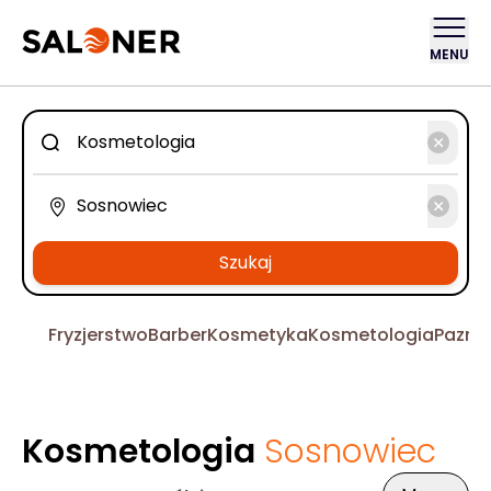
MENU
Szukaj
Fryzjerstwo
Barber
Kosmetyka
Kosmetologia
Pazno
Kosmetologia
Sosnowiec