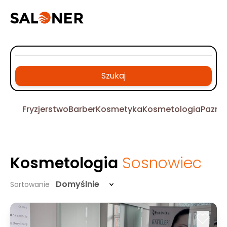
Szukaj
Fryzjerstwo
Barber
Kosmetyka
Kosmetologia
Pazno
Kosmetologia
Sosnowiec
Domyślnie
Sortowanie