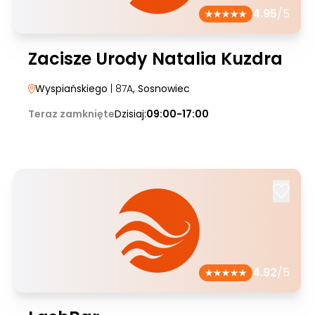
4.95
/5
Zacisze Urody Natalia Kuzdra
Wyspiańskiego
| 87A
, Sosnowiec
Teraz zamknięte
Dzisiaj:
09:00-17:00
4.92
/5