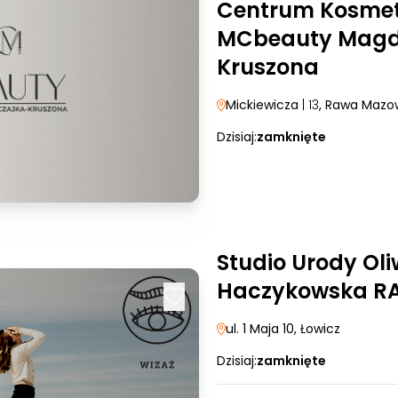
Centrum Kosmet
MCbeauty Magd
Kruszona
Mickiewicza
| 13
, Rawa Mazo
Dzisiaj:
zamknięte
Studio Urody Oli
Haczykowska RA
ul. 1 Maja 10
, Łowicz
Dzisiaj:
zamknięte