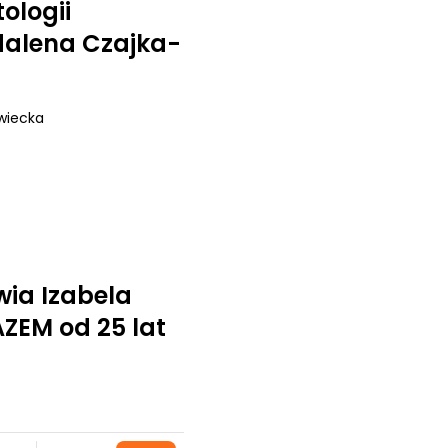
ologii
alena Czajka-
wiecka
wia Izabela
ZEM od 25 lat