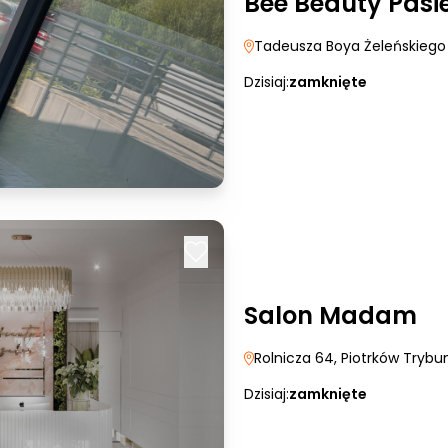
Bee Beauty Pasi
Tadeusza Boya Żeleńskiego
Dzisiaj:
zamknięte
Salon Madam
Rolnicza 64
, Piotrków Trybun
Dzisiaj:
zamknięte