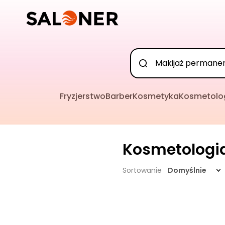
Fryzjerstwo
Barber
Kosmetyka
Kosmetolo
Kosmetologi
Sortowanie
Domyślnie