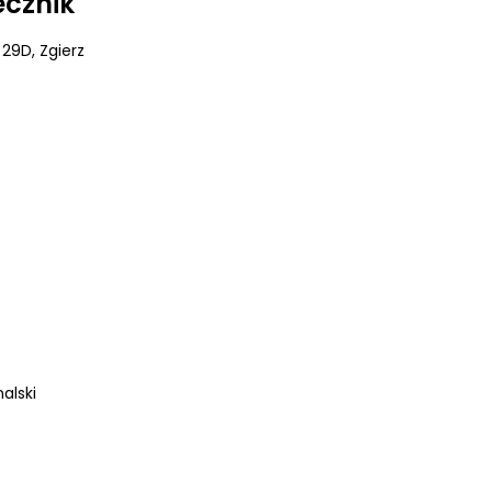
ecznik
 29D
, Zgierz
alski