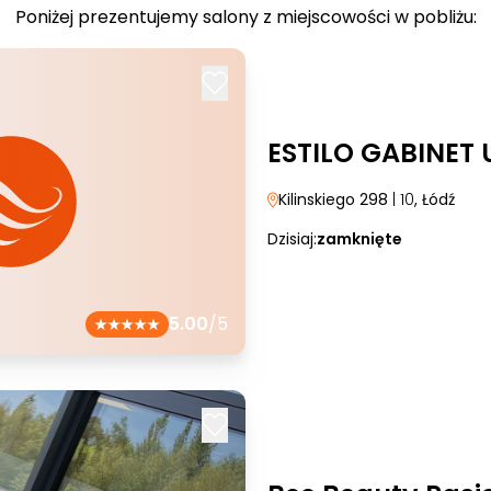
Poniżej prezentujemy salony z miejscowości w pobliżu:
ESTILO GABINET
Kilinskiego 298
| 10
, Łódź
Dzisiaj:
zamknięte
5.00
/5