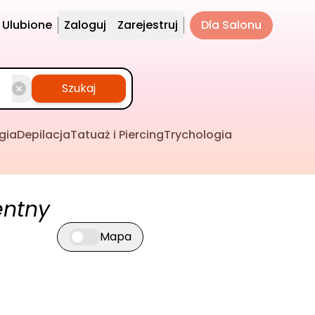
Ulubione
Zaloguj
Zarejestruj
Dla Salonu
Szukaj
gia
Depilacja
Tatuaż i Piercing
Trychologia
entny
Mapa
Przełącz widok mapy