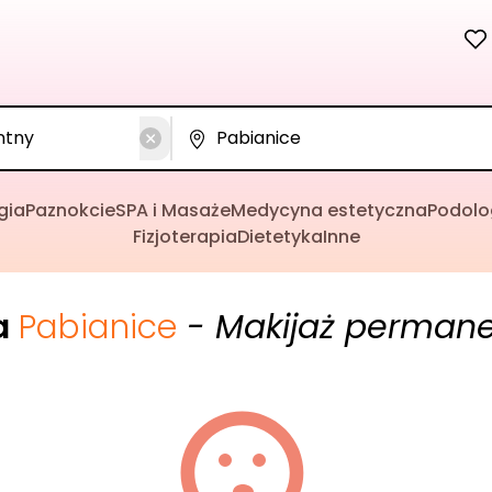
gia
Paznokcie
SPA i Masaże
Medycyna estetyczna
Podolo
Fizjoterapia
Dietetyka
Inne
a
Pabianice
- Makijaż perman