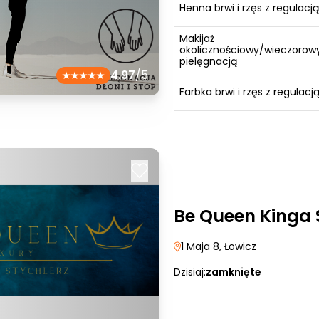
Henna brwi i rzęs z regulacją
Makijaż
okolicznościowy/wieczorowy
pielęgnacją
4.97
/5
Farbka brwi i rzęs z regulacj
Be Queen Kinga 
1 Maja 8
, Łowicz
Dzisiaj:
zamknięte