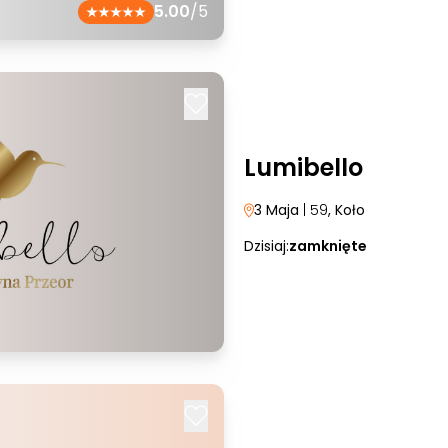
5.00
/5
Lumibello
3 Maja
| 59
, Koło
Dzisiaj:
zamknięte