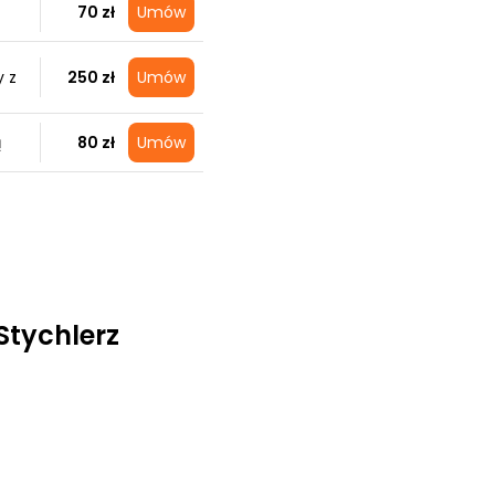
70 zł
Umów
 z
250 zł
Umów
ą
80 zł
Umów
Stychlerz