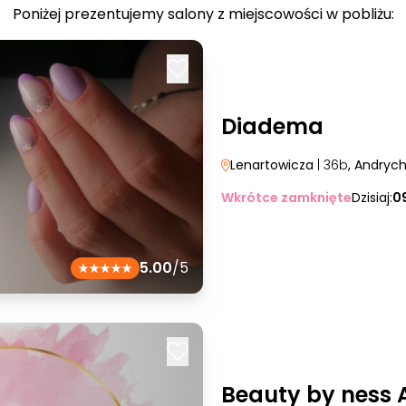
Poniżej prezentujemy salony z miejscowości w pobliżu:
Diadema
Lenartowicza
| 36b
, Andryc
Wkrótce zamknięte
Dzisiaj:
0
5.00
/5
Beauty by ness 