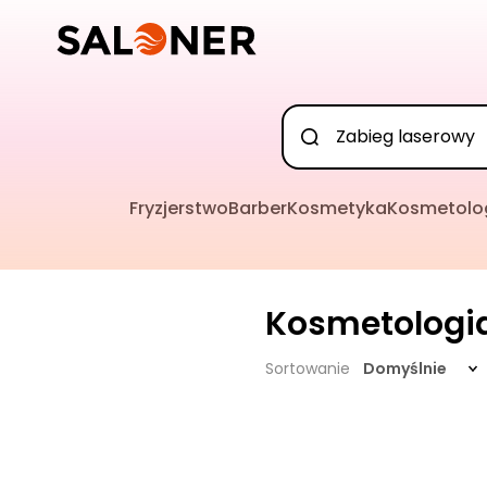
Fryzjerstwo
Barber
Kosmetyka
Kosmetolo
Kosmetologi
Sortowanie
Domyślnie