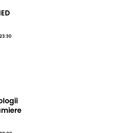
MED
23:30
logii
umiere