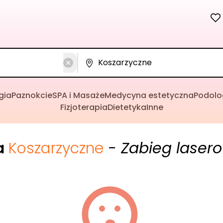
gia
Paznokcie
SPA i Masaże
Medycyna estetyczna
Podolo
Fizjoterapia
Dietetyka
Inne
a
Koszarzyczne
- Zabieg laser