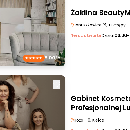
Żaklina Beauty
Januszkowice 21
, Tuczępy
Teraz otwarte
Dzisiaj:
06:00-
5.00
/5
Gabinet Kosmeto
Profesjonalnej L
Hoża
| 18
, Kielce