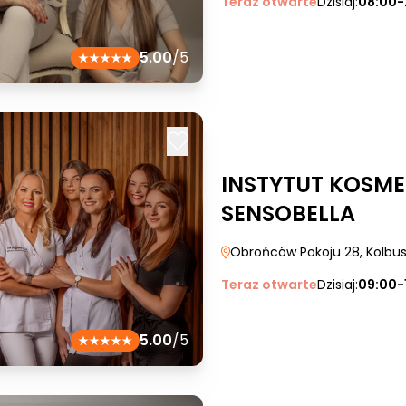
Teraz otwarte
Dzisiaj:
08:00-
5.00
/5
INSTYTUT KOSME
SENSOBELLA
Obrońców Pokoju 28
, Kolb
Teraz otwarte
Dzisiaj:
09:00-
5.00
/5