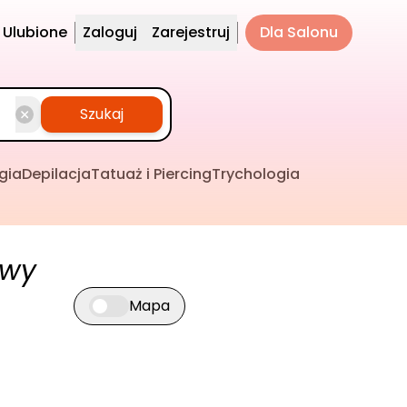
Ulubione
Zaloguj
Zarejestruj
Dla Salonu
Szukaj
gia
Depilacja
Tatuaż i Piercing
Trychologia
owy
Mapa
Przełącz widok mapy