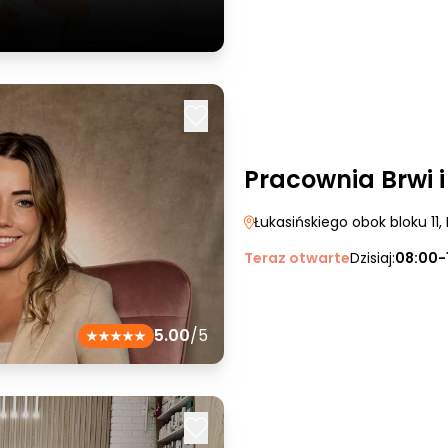
Pracownia Brwi 
Łukasińskiego obok bloku 11
,
Teraz otwarte
Dzisiaj:
08:00-
5.00
/5