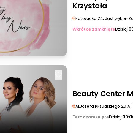
Krzystała
Katowicka 24
, Jastrzębie-Zd
Wkrótce zamknięte
Dzisiaj:
0
Beauty Center 
Al.Józefa Piłsudskiego 20 A
Teraz zamknięte
Dzisiaj:
09:0