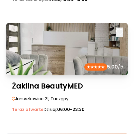
5.00
/5
Żaklina BeautyMED
Januszkowice 21
, Tuczępy
Teraz otwarte
Dzisiaj:
06:00-23:30