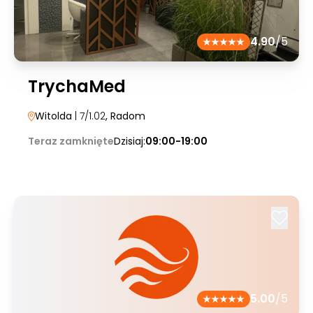
4.90
/5
TrychaMed
Witolda
| 7/1.02
, Radom
Teraz zamknięte
Dzisiaj:
09:00-19:00
5.00
/5