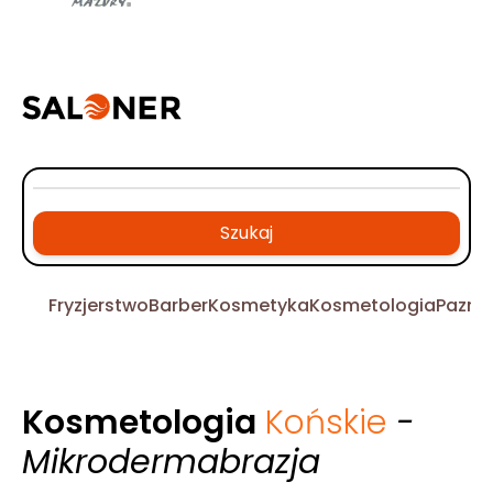
Szukaj
Fryzjerstwo
Barber
Kosmetyka
Kosmetologia
Pazno
Kosmetologia
Końskie
-
Mikrodermabrazja