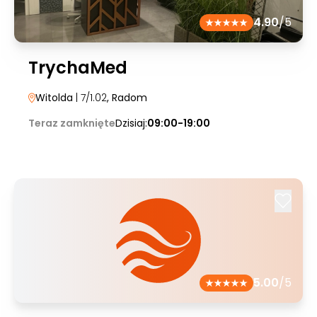
4.90
/5
TrychaMed
Witolda
| 7/1.02
, Radom
Teraz zamknięte
Dzisiaj:
09:00-19:00
5.00
/5