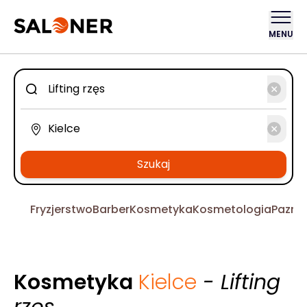
MENU
Szukaj
Fryzjerstwo
Barber
Kosmetyka
Kosmetologia
Pazno
Kosmetyka
Kielce
- Lifting