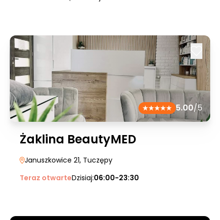
5.00
/5
Żaklina BeautyMED
Januszkowice 21
, Tuczępy
Teraz otwarte
Dzisiaj:
06:00-23:30