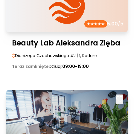
5.00
/5
Beauty Lab Aleksandra Zięba
Dionizego Czachowskiego 42
| 1
, Radom
Teraz zamknięte
Dzisiaj:
09:00-19:00