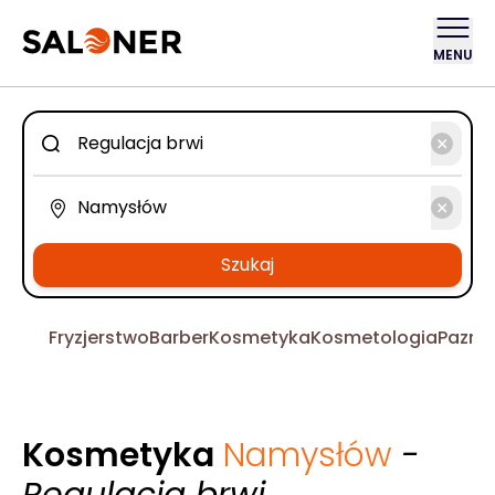
MENU
Szukaj
Fryzjerstwo
Barber
Kosmetyka
Kosmetologia
Pazno
Kosmetyka
Namysłów
-