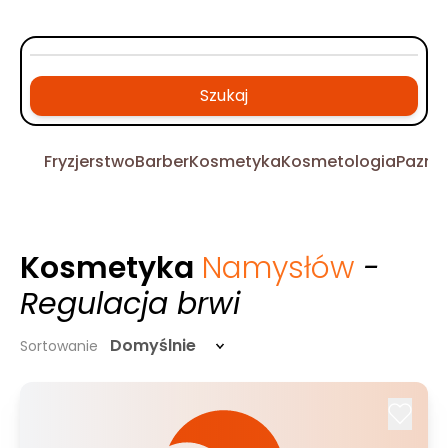
Szukaj
Fryzjerstwo
Barber
Kosmetyka
Kosmetologia
Pazno
Kosmetyka
Namysłów
-
Regulacja brwi
Domyślnie
Sortowanie