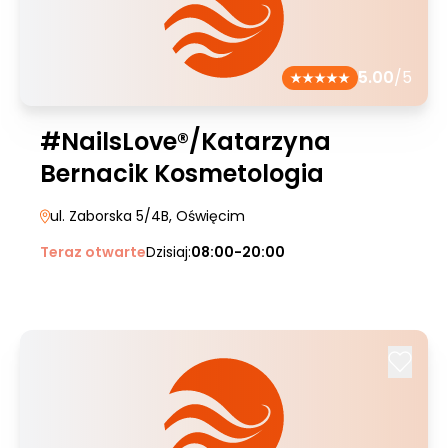
5.00
/5
#NailsLove®/Katarzyna
Bernacik Kosmetologia
ul. Zaborska 5/4B
, Oświęcim
Teraz otwarte
Dzisiaj:
08:00-20:00