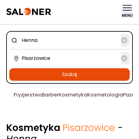
MENU
Szukaj
Fryzjerstwo
Barber
Kosmetyka
Kosmetologia
Pazno
Kosmetyka
Pisarzowice
-