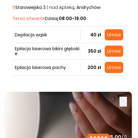
Starowiejska 3
| nad Apteką
, Andrychów
Teraz otwarte
Dzisiaj:
08:00-19:00
Depilacja wąsik
40 zł
Umów
Epilacja laserowa bikini głęboki
350 zł
Umów
e
Epilacja laserowa pachy
200 zł
Umów
5.00
/5