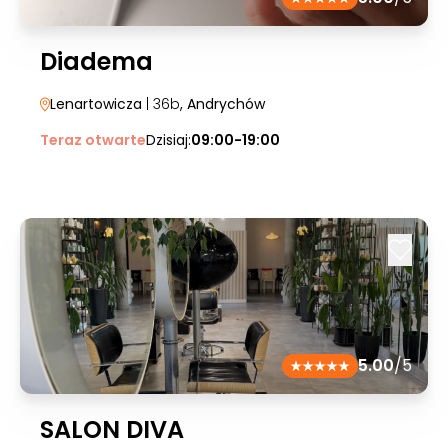
Diadema
Lenartowicza
| 36b
, Andrychów
Teraz otwarte
Dzisiaj:
09:00-19:00
5.00
/5
SALON DIVA