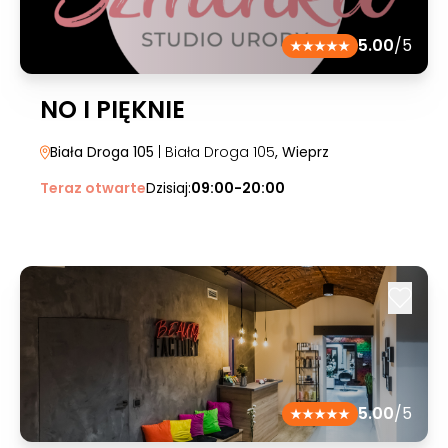
5.00
/5
NO I PIĘKNIE
Biała Droga 105
| Biała Droga 105
, Wieprz
Teraz otwarte
Dzisiaj:
09:00-20:00
5.00
/5