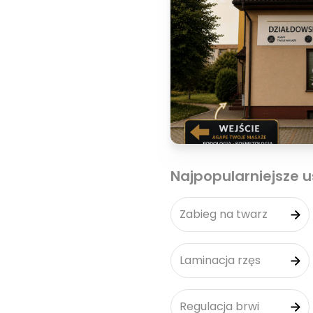
Najpopularniejsze u
Zabieg na twarz
Laminacja rzęs
Regulacja brwi