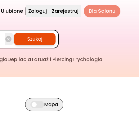
Ulubione
Zaloguj
Zarejestruj
Dla Salonu
Szukaj
gia
Depilacja
Tatuaż i Piercing
Trychologia
Mapa
Przełącz widok mapy