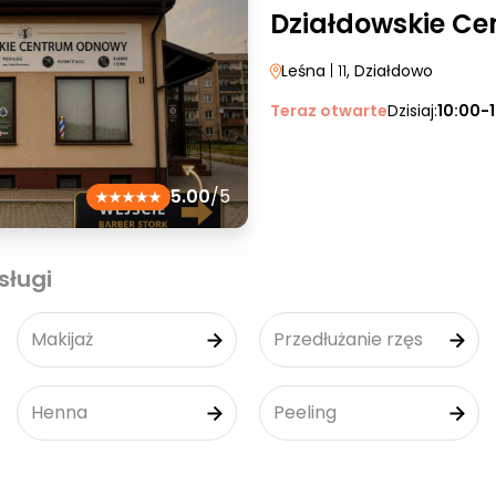
Działdowskie C
Leśna
| 11
, Działdowo
Teraz otwarte
Dzisiaj:
10:00-
5.00
/5
sługi
Makijaż
Przedłużanie rzęs
Henna
Peeling