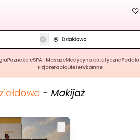
gia
Paznokcie
SPA i Masaże
Medycyna estetyczna
Podolo
Fizjoterapia
Dietetyka
Inne
ziałdowo
- Makijaż