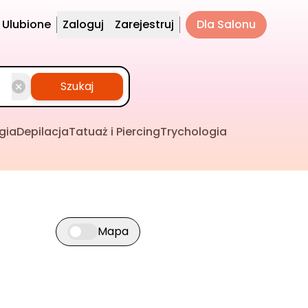
Ulubione
Zaloguj
Zarejestruj
Dla Salonu
Szukaj
gia
Depilacja
Tatuaż i Piercing
Trychologia
Mapa
Przełącz widok mapy