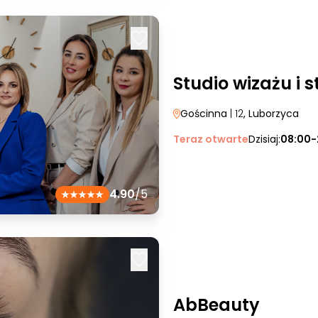
Studio wizażu i s
Gościnna
| 12
, Luborzyca
Teraz otwarte
Dzisiaj:
08:00-
4.90
/5
AbBeauty