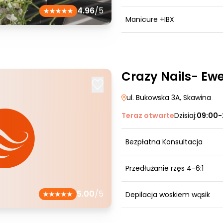
4.96
/5
Manicure +IBX
Crazy Nails- Ew
ul. Bukowska 3A
, Skawina
Teraz otwarte
Dzisiaj:
09:00-
Bezpłatna Konsultacja
Przedłużanie rzęs 4-6:1
5.00
/5
Depilacja woskiem wąsik