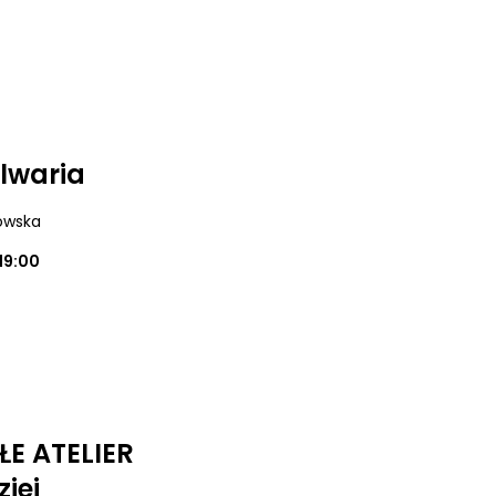
alwaria
dowska
19:00
ŁE ATELIER
iej