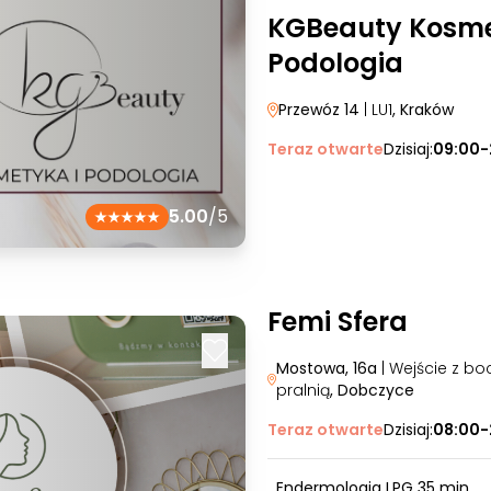
KGBeauty Kosme
Podologia
Przewóz 14
| LU1
, Kraków
Teraz otwarte
Dzisiaj:
09:00-
5.00
/5
Femi Sfera
Mostowa, 16a
| Wejście z bo
pralnią
, Dobczyce
Teraz otwarte
Dzisiaj:
08:00-
Endermologia LPG 35 min