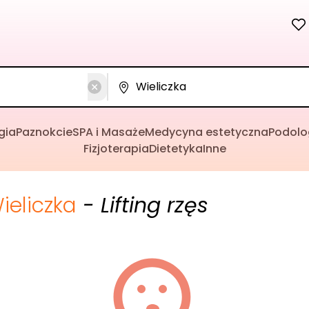
gia
Paznokcie
SPA i Masaże
Medycyna estetyczna
Podolo
Fizjoterapia
Dietetyka
Inne
ieliczka
- Lifting rzęs