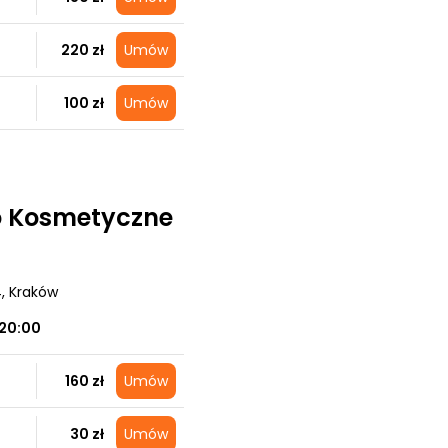
220 zł
Umów
100 zł
Umów
ko Kosmetyczne
4
, Kraków
20:00
160 zł
Umów
30 zł
Umów