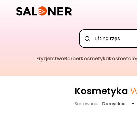
Fryzjerstwo
Barber
Kosmetyka
Kosmetolo
Kosmetyka
W
Sortowanie
Domyślnie