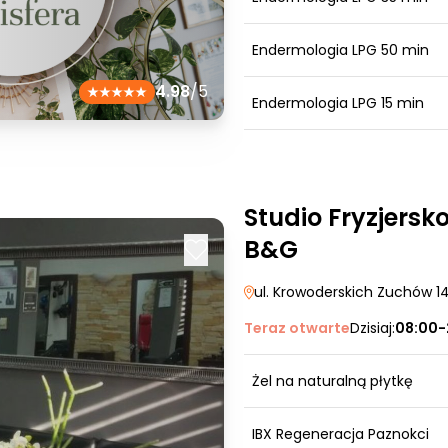
Endermologia LPG 50 min
4.98
/5
Endermologia LPG 15 min
Studio Fryzjers
B&G
ul. Krowoderskich Zuchów 1
Teraz otwarte
Dzisiaj:
08:00-
Żel na naturalną płytkę
IBX Regeneracja Paznokci