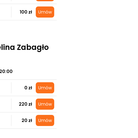
100 zł
Umów
elina Zabagło
20:00
0 zł
Umów
220 zł
Umów
20 zł
Umów