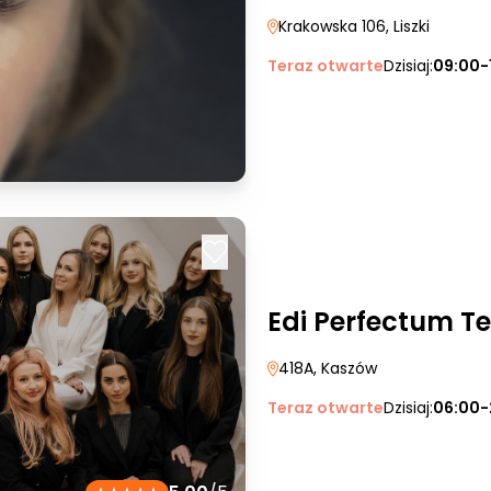
Krakowska 106
, Liszki
Teraz otwarte
Dzisiaj:
09:00-
Edi Perfectum 
418A
, Kaszów
Teraz otwarte
Dzisiaj:
06:00-