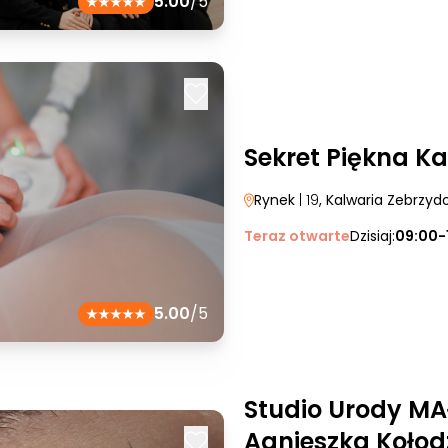
5.00
/5
Sekret Piękna K
Rynek
| 19
, Kalwaria Zebrzy
Teraz otwarte
Dzisiaj:
09:00-
5.00
/5
Studio Urody MA
Agnieszka Kołodz