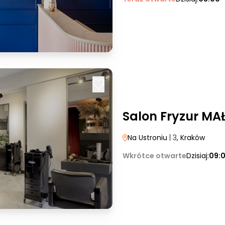
Salon Fryzur M
Na Ustroniu
| 3
, Kraków
Wkrótce otwarte
Dzisiaj:
09: