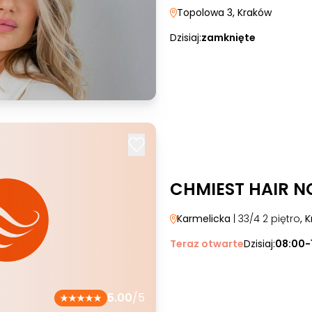
Topolowa 3
, Kraków
Dzisiaj:
zamknięte
CHMIEST HAIR N
Karmelicka
| 33/4 2 piętro
, 
Teraz otwarte
Dzisiaj:
08:00-
5.00
/5