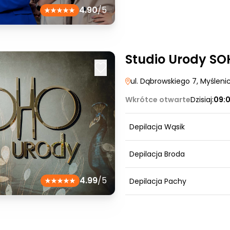
4.90
/5
Studio Urody S
ul. Dąbrowskiego 7
, Myśleni
Wkrótce otwarte
Dzisiaj:
09:
Depilacja Wąsik
Depilacja Broda
4.99
/5
Depilacja Pachy