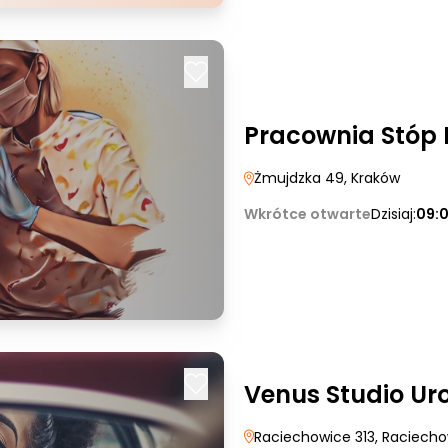
Pracownia Stóp 
Żmujdzka 49
, Kraków
Wkrótce otwarte
Dzisiaj:
09:
Venus Studio Ur
Raciechowice 313
, Raciech