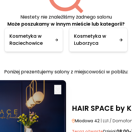
Niestety nie znaleźliśmy żadnego salonu
Może poszukamy w innym mieście lub kategorii?
Kosmetyka w
Kosmetyka w
Raciechowice
Luborzyca
Poniżej prezentujemy salony z miejscowości w pobliżu:
HAIR SPACE by K
Miodowa 42
| LU1 / Domofo
Teraz otwarte
Dzisiaj:
08:00-