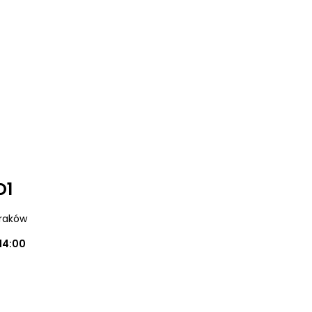
O1
Kraków
14:00