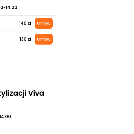
00-14:00
140 zł
Umów
130 zł
Umów
tylizacji Viva
14:00