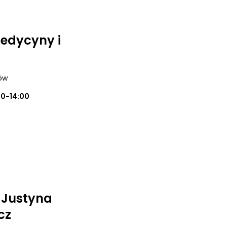
medycyny i
ków
00-14:00
 Justyna
cz