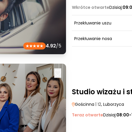
Wkrótce otwarte
Dzisiaj:
09:
Przekłuwanie uszu
Przekłuwanie nosa
4.92
/5
Studio wizażu i s
Gościnna
| 12
, Luborzyca
Teraz otwarte
Dzisiaj:
08:00-