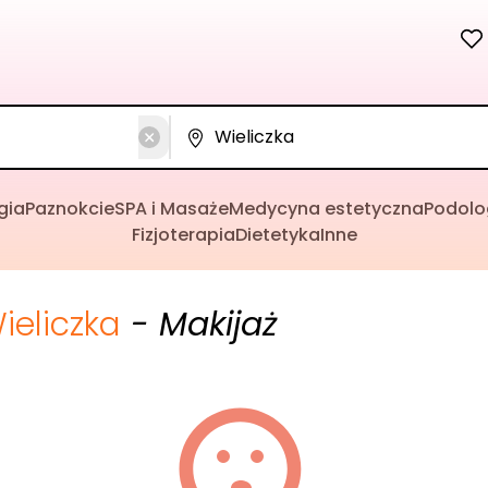
gia
Paznokcie
SPA i Masaże
Medycyna estetyczna
Podolo
Fizjoterapia
Dietetyka
Inne
ieliczka
- Makijaż