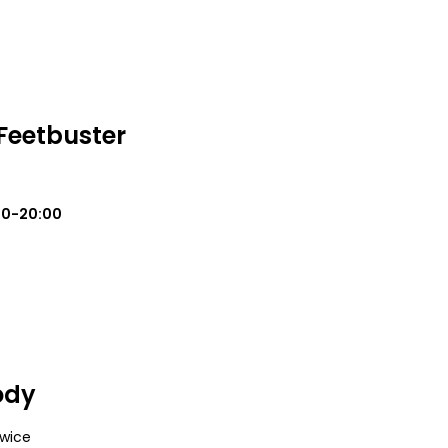
Feetbuster
00-20:00
ody
owice