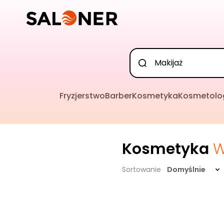
Fryzjerstwo
Barber
Kosmetyka
Kosmetolo
Kosmetyka
W
Sortowanie
Domyślnie