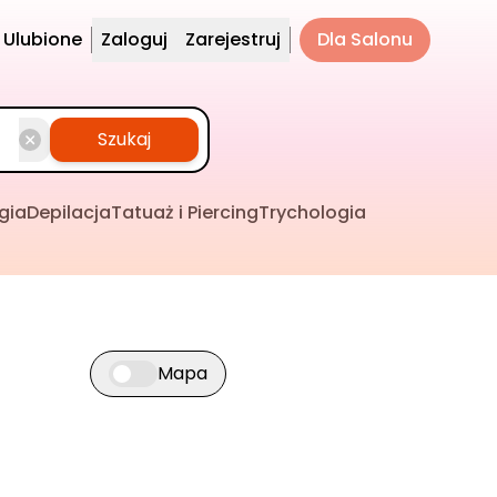
Ulubione
Zaloguj
Zarejestruj
Dla Salonu
Szukaj
gia
Depilacja
Tatuaż i Piercing
Trychologia
Mapa
Przełącz widok mapy