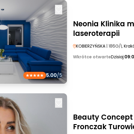
Neonia Klinika 
laseroterapii
KOBIERZYŃSKA
| 186G/1
, Kra
Wkrótce otwarte
Dzisiaj:
09:
5.00
/5
Beauty Concept
Fronczak Turowi