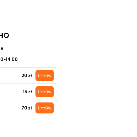
OHO
ce
00-14:00
20 zł
Umów
15 zł
Umów
70 zł
Umów