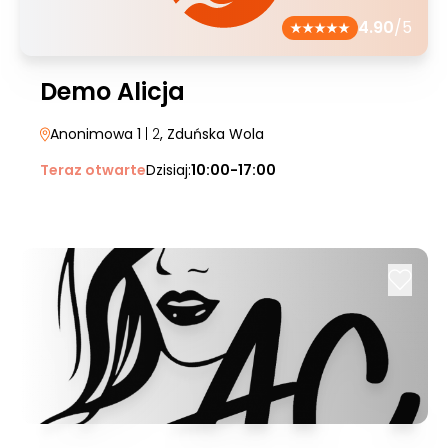
4.90
/5
Demo Alicja
Anonimowa 1
| 2
, Zduńska Wola
Teraz otwarte
Dzisiaj:
10:00-17:00