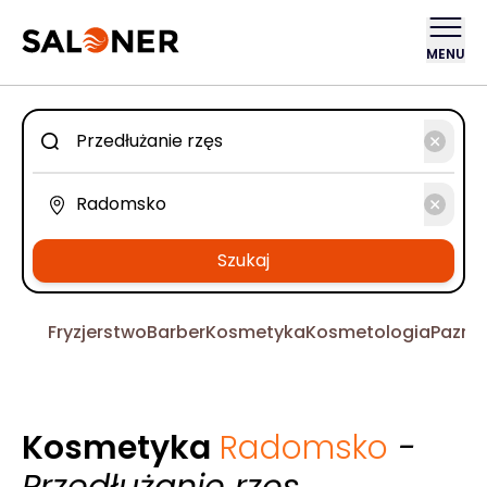
MENU
Szukaj
Fryzjerstwo
Barber
Kosmetyka
Kosmetologia
Pazno
Kosmetyka
Radomsko
-