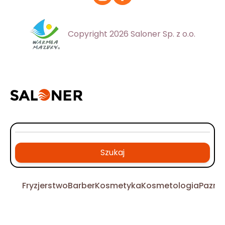
Copyright 2026 Saloner Sp. z o.o.
Szukaj
Fryzjerstwo
Barber
Kosmetyka
Kosmetologia
Pazno