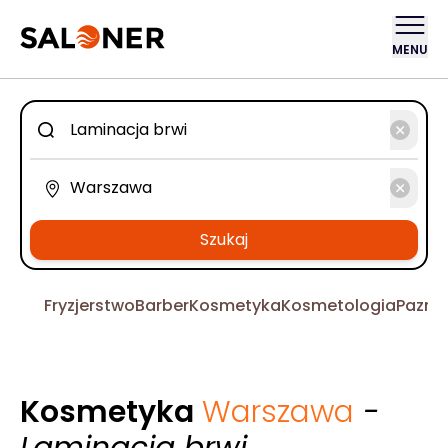
MENU
Szukaj
Fryzjerstwo
Barber
Kosmetyka
Kosmetologia
Pazno
Kosmetyka
Warszawa
-