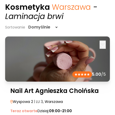
Kosmetyka
Warszawa
-
Laminacja brwi
Domyślnie
Sortowanie
5.00
/5
Nail Art Agnieszka Choińska
Wyspowa 2
| LU 3
, Warszawa
Teraz otwarte
Dzisiaj:
09:00-21:00