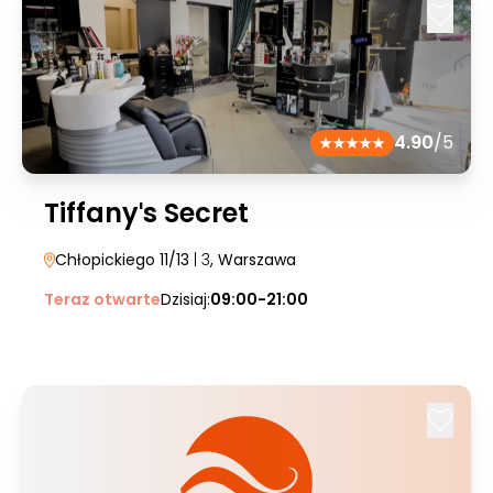
4.90
/5
Tiffanyˈs Secret
Chłopickiego 11/13
| 3
, Warszawa
Teraz otwarte
Dzisiaj:
09:00-21:00