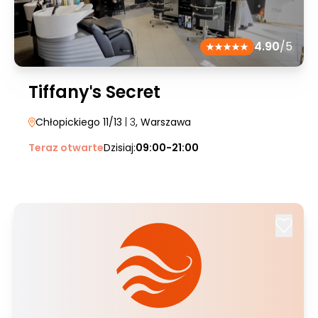
4.90
/5
Tiffanyˈs Secret
Chłopickiego 11/13
| 3
, Warszawa
Teraz otwarte
Dzisiaj:
09:00-21:00