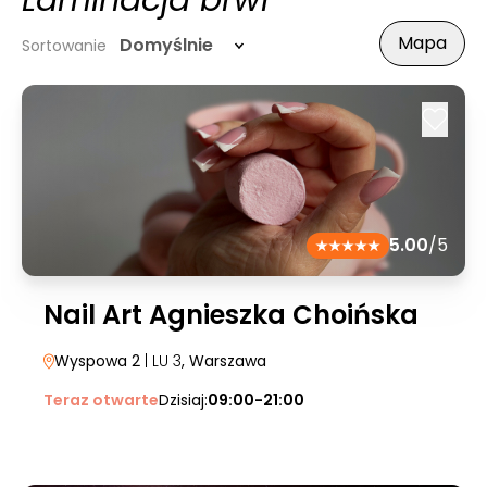
Laminacja brwi
Mapa
Domyślnie
Sortowanie
5.00
/5
Nail Art Agnieszka Choińska
Wyspowa 2
| LU 3
, Warszawa
Teraz otwarte
Dzisiaj:
09:00-21:00