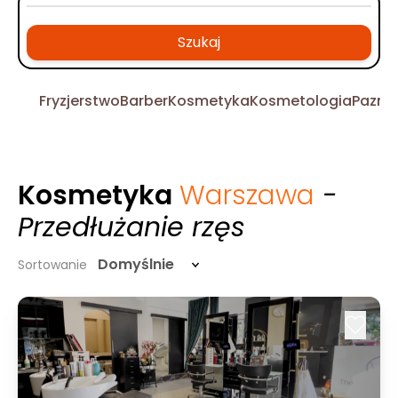
Szukaj
Fryzjerstwo
Barber
Kosmetyka
Kosmetologia
Pazno
Kosmetyka
Warszawa
-
Przedłużanie rzęs
Domyślnie
Sortowanie