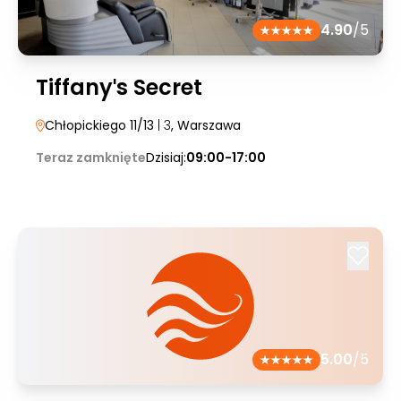
4.90
/5
Tiffanyˈs Secret
Chłopickiego 11/13
| 3
, Warszawa
Teraz zamknięte
Dzisiaj:
09:00-17:00
5.00
/5