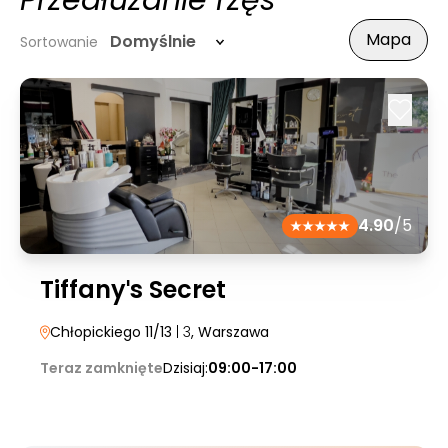
Przedłużanie rzęs
Mapa
Domyślnie
Sortowanie
4.90
/5
Tiffanyˈs Secret
Chłopickiego 11/13
| 3
, Warszawa
Teraz zamknięte
Dzisiaj:
09:00-17:00