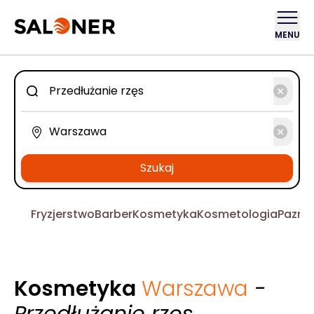
MENU
Szukaj
Fryzjerstwo
Barber
Kosmetyka
Kosmetologia
Pazno
Kosmetyka
Warszawa
-