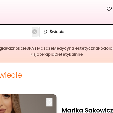
gia
Paznokcie
SPA i Masaże
Medycyna estetyczna
Podolo
Fizjoterapia
Dietetyka
Inne
wiecie
Marika Sakowicz