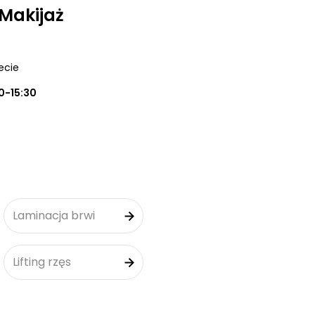
Makijaż
iecie
0-15:30
Laminacja brwi
Lifting rzęs