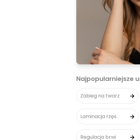
Najpopularniejsze u
Zabieg na twarz
Laminacja rzęs
Regulacja brwi