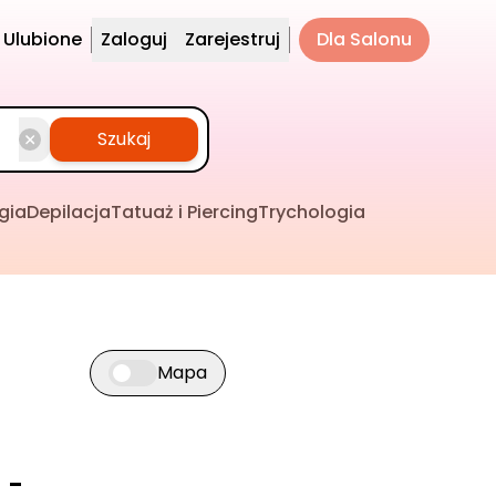
Ulubione
Zaloguj
Zarejestruj
Dla Salonu
Szukaj
gia
Depilacja
Tatuaż i Piercing
Trychologia
Mapa
Przełącz widok mapy
 -