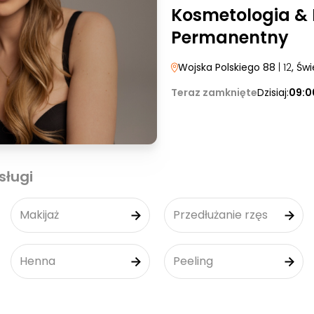
Kosmetologia & 
Permanentny
Wojska Polskiego 88
| 12
, Św
Teraz zamknięte
Dzisiaj:
09:0
sługi
Makijaż
Przedłużanie rzęs
Henna
Peeling