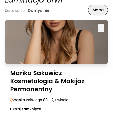
Laminacja brwi
Mapa
Domyślnie
Sortowanie
Marika Sakowicz -
Kosmetologia & Makijaż
Permanentny
Wojska Polskiego 88
| 12
, Świecie
Dzisiaj:
zamknięte