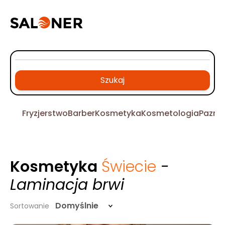
Szukaj
Fryzjerstwo
Barber
Kosmetyka
Kosmetologia
Pazno
Kosmetyka
Świecie
-
Laminacja brwi
Domyślnie
Sortowanie