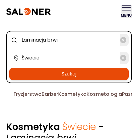
MENU
Szukaj
Fryzjerstwo
Barber
Kosmetyka
Kosmetologia
Pazno
Kosmetyka
Świecie
-