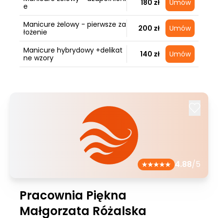
180 zł
Umów
e
Manicure żelowy - pierwsze za
200 zł
Umów
łożenie
Manicure hybrydowy +delikat
140 zł
Umów
ne wzory
4.88
/5
Pracownia Piękna
Małgorzata Różalska