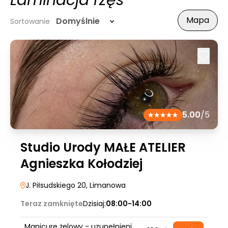
Laminacja rzęs
Mapa
Domyślnie
Sortowanie
5.00
/5
Studio Urody MAŁE ATELIER
Agnieszka Kołodziej
J. Piłsudskiego 20
, Limanowa
Teraz zamknięte
Dzisiaj:
08:00-14:00
Manicure żelowy - uzupełnieni