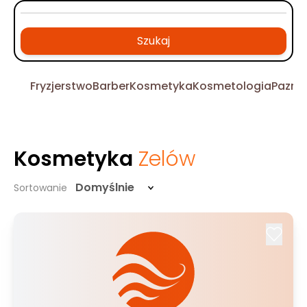
Szukaj
Fryzjerstwo
Barber
Kosmetyka
Kosmetologia
Pazno
Kosmetyka
Zelów
Domyślnie
Sortowanie