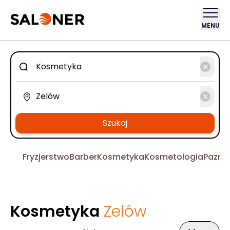
MENU
Szukaj
Fryzjerstwo
Barber
Kosmetyka
Kosmetologia
Pazno
Kosmetyka
Zelów