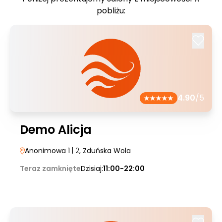
pobliżu:
4.90
/5
Demo Alicja
Anonimowa 1
| 2
, Zduńska Wola
Teraz zamknięte
Dzisiaj:
11:00-22:00