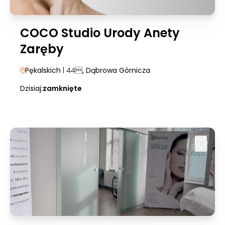
COCO Studio Urody Anety
Zaręby
Pękalskich
| 44
, Dąbrowa Górnicza
Dzisiaj:
zamknięte