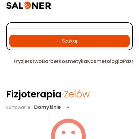
Szukaj
Fryzjerstwo
Barber
Kosmetyka
Kosmetologia
Pazno
Fizjoterapia
Zelów
Domyślnie
Sortowanie