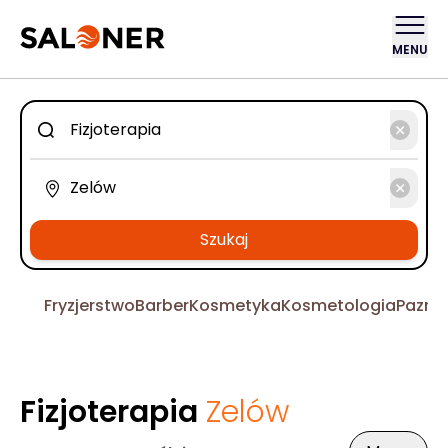
MENU
Szukaj
Fryzjerstwo
Barber
Kosmetyka
Kosmetologia
Pazno
Fizjoterapia
Zelów