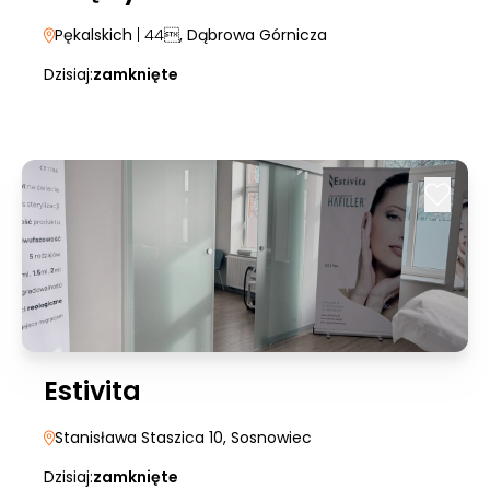
Pękalskich
| 44
, Dąbrowa Górnicza
Dzisiaj:
zamknięte
Estivita
Stanisława Staszica 10
, Sosnowiec
Dzisiaj:
zamknięte