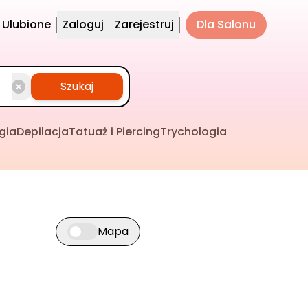
Ulubione
Zaloguj
Zarejestruj
Dla Salonu
Szukaj
gia
Depilacja
Tatuaż i Piercing
Trychologia
Mapa
Przełącz widok mapy