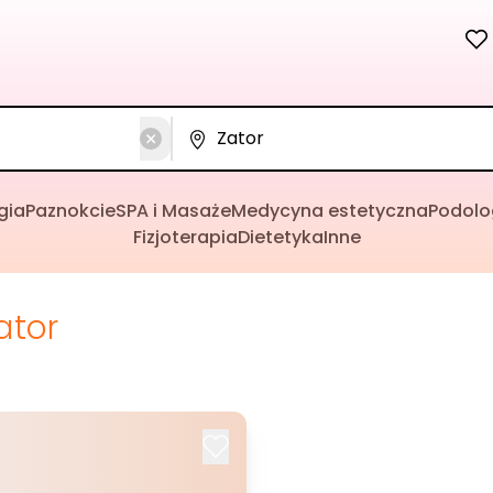
gia
Paznokcie
SPA i Masaże
Medycyna estetyczna
Podolo
Fizjoterapia
Dietetyka
Inne
ator