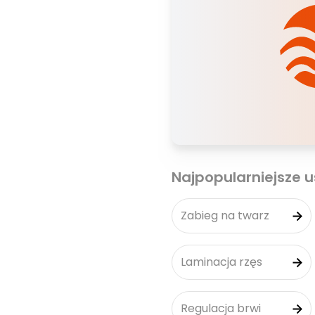
Najpopularniejsze u
Zabieg na twarz
Laminacja rzęs
Regulacja brwi