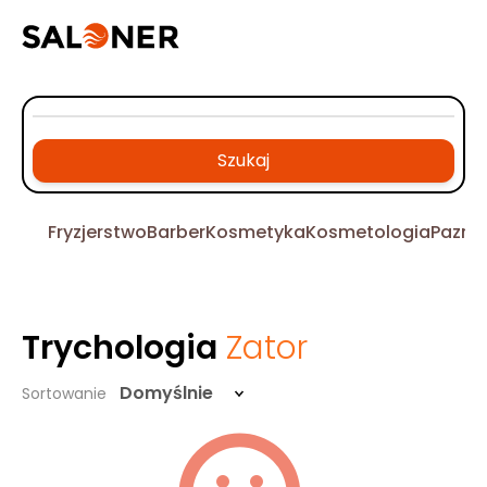
Szukaj
Fryzjerstwo
Barber
Kosmetyka
Kosmetologia
Pazno
Trychologia
Zator
Domyślnie
Sortowanie