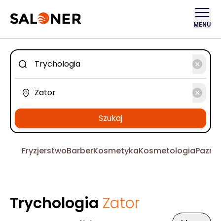
MENU
Szukaj
Fryzjerstwo
Barber
Kosmetyka
Kosmetologia
Pazno
Trychologia
Zator