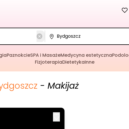
gia
Paznokcie
SPA i Masaże
Medycyna estetyczna
Podolo
Fizjoterapia
Dietetyka
Inne
ydgoszcz
- Makijaż