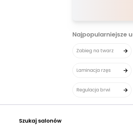
Najpopularniejsze u
Zabieg na twarz
Laminacja rzęs
Regulacja brwi
Szukaj salonów