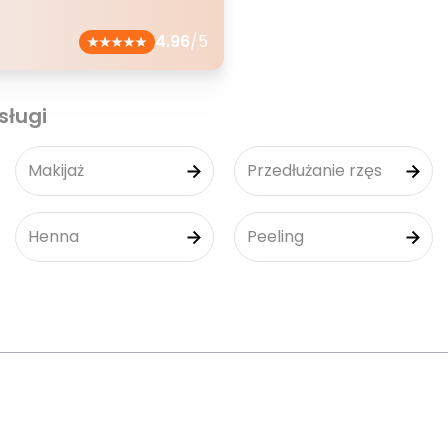
4.96
/5
sługi
Makijaż
Przedłużanie rzęs
Henna
Peeling