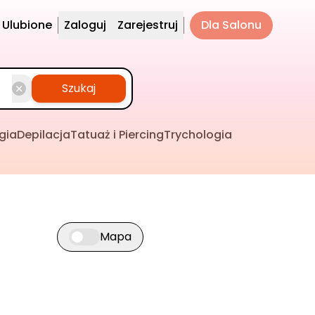
Ulubione
Zaloguj
Zarejestruj
Dla Salonu
Szukaj
gia
Depilacja
Tatuaż i Piercing
Trychologia
Mapa
Przełącz widok mapy