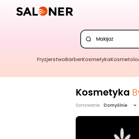
Fryzjerstwo
Barber
Kosmetyka
Kosmetolo
Kosmetyka
B
Sortowanie
Domyślnie