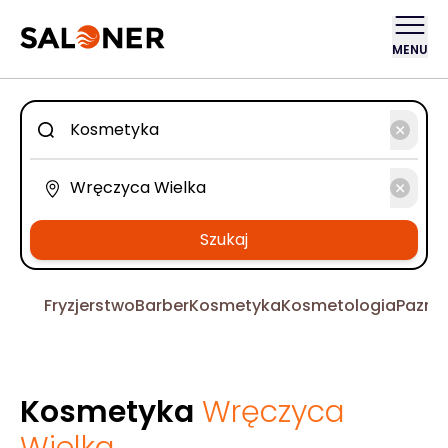
MENU
Szukaj
Fryzjerstwo
Barber
Kosmetyka
Kosmetologia
Pazno
Kosmetyka
Wręczyca