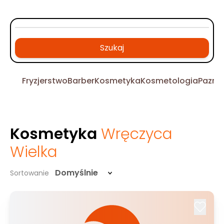
Szukaj
Fryzjerstwo
Barber
Kosmetyka
Kosmetologia
Pazno
Kosmetyka
Wręczyca
Wielka
Domyślnie
Sortowanie