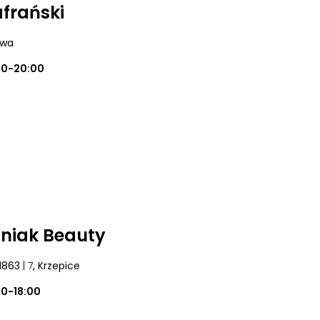
afrański
owa
00-20:00
niak Beauty
1863
| 7
, Krzepice
00-18:00