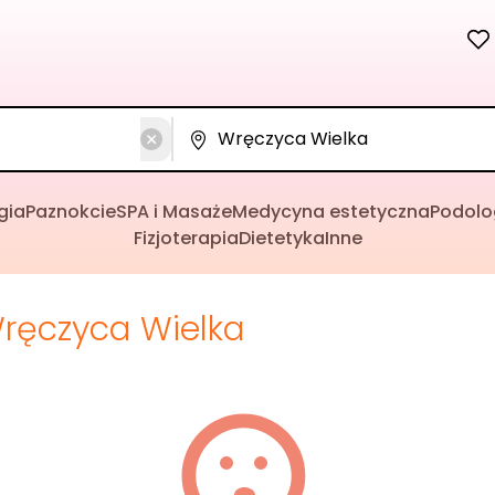
gia
Paznokcie
SPA i Masaże
Medycyna estetyczna
Podolo
Fizjoterapia
Dietetyka
Inne
ręczyca Wielka