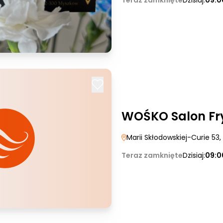
Teraz zamknięte
Dzisiaj:
09:0
WOŚKO Salon Fry
Marii Skłodowskiej-Curie 53
Teraz zamknięte
Dzisiaj:
09:0