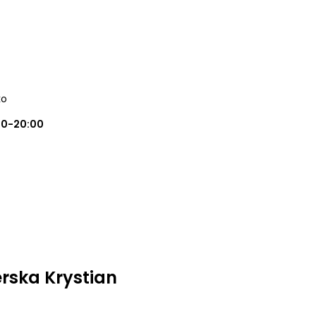
ko
00-20:00
erska Krystian