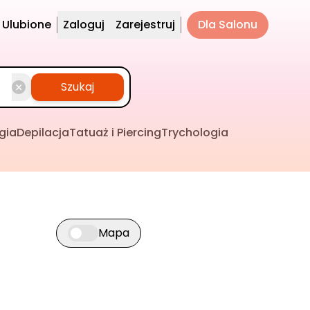
Ulubione
Zaloguj
Zarejestruj
Dla Salonu
Szukaj
gia
Depilacja
Tatuaż i Piercing
Trychologia
Mapa
Przełącz widok mapy