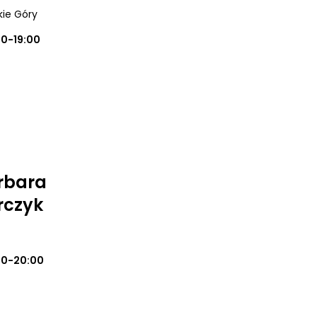
kie Góry
00-19:00
arbara
rczyk
00-20:00