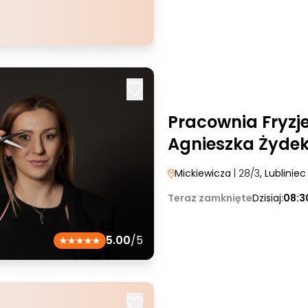
Pracownia Fryzj
Agnieszka Żyde
Mickiewicza
| 28/3
, Lubliniec
Teraz zamknięte
Dzisiaj:
08:3
5.00
/5