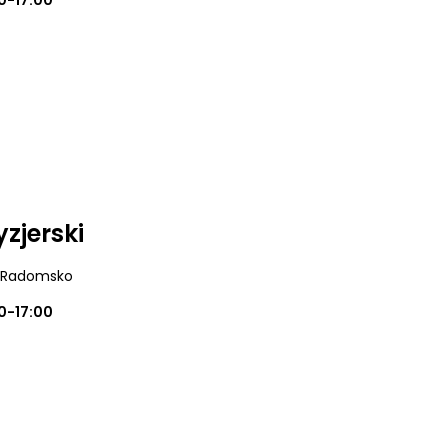
0-17:00
zjerski
, Radomsko
0-17:00