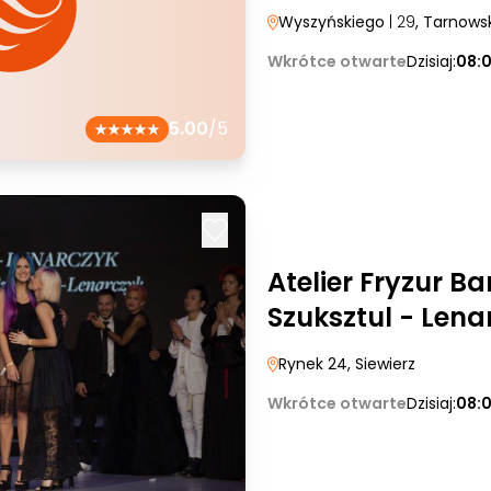
Wyszyńskiego
| 29
, Tarnows
Wkrótce otwarte
Dzisiaj:
08:
5.00
/5
Atelier Fryzur B
Szuksztul - Lena
Rynek 24
, Siewierz
Wkrótce otwarte
Dzisiaj:
08: