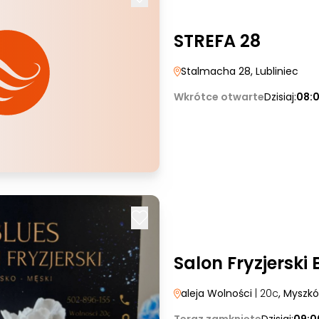
STREFA 28
Stalmacha 28
, Lubliniec
Wkrótce otwarte
Dzisiaj:
08:
Salon Fryzjerski
aleja Wolności
| 20c
, Myszk