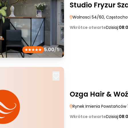
Studio Fryzur Sz
Wolnosci 54/60
, Częstoch
Wkrótce otwarte
Dzisiaj:
08:
5.00
/5
Ozga Hair & Woź
Rynek Imienia Powstańców 
Wkrótce otwarte
Dzisiaj:
08: