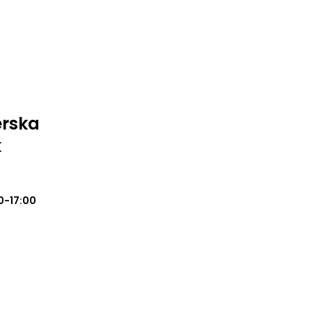
erska
k
0-17:00