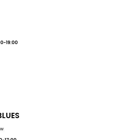
00-19:00
 BLUES
ów