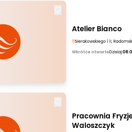
Atelier Bianco
Sierakowskiego
| 11
, Radoms
Wkrótce otwarte
Dzisiaj:
08:
Pracownia Fryzj
Waloszczyk