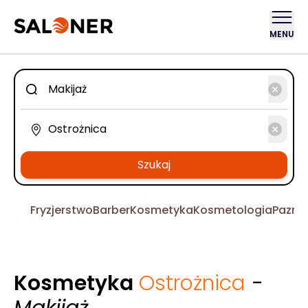
MENU
Szukaj
Fryzjerstwo
Barber
Kosmetyka
Kosmetologia
Pazno
Kosmetyka
Ostrożnica
-