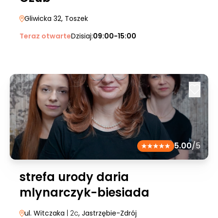
Gliwicka 32
, Toszek
Teraz otwarte
Dzisiaj:
09:00-15:00
5.00
/5
strefa urody daria
mlynarczyk-biesiada
ul. Witczaka
| 2c
, Jastrzębie-Zdrój