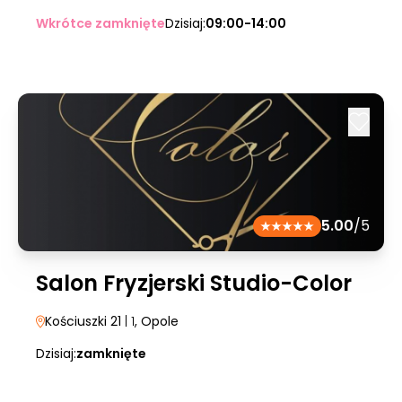
Wkrótce zamknięte
Dzisiaj:
09:00-14:00
5.00
/5
Salon Fryzjerski Studio-Color
Kościuszki 21
| 1
, Opole
Dzisiaj:
zamknięte