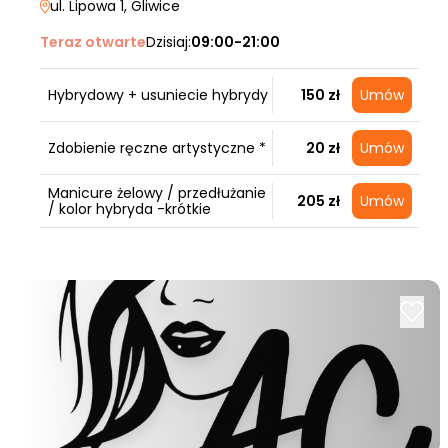
ul. Lipowa 1
, Gliwice
Teraz otwarte
Dzisiaj:
09:00-21:00
Hybrydowy + usuniecie hybrydy
150 zł
Umów
Zdobienie ręczne artystyczne *
20 zł
Umów
Manicure żelowy / przedłużanie
205 zł
Umów
/ kolor hybryda -krótkie