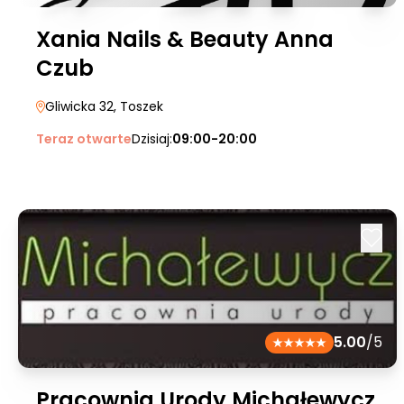
Xania Nails & Beauty Anna
Czub
Gliwicka 32
, Toszek
Teraz otwarte
Dzisiaj:
09:00-20:00
5.00
/5
Pracownia Urody Michałewycz