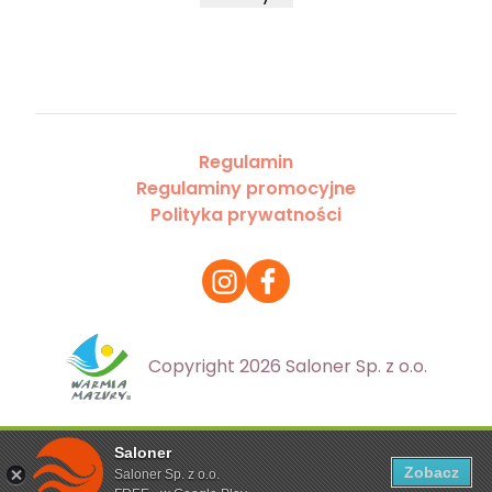
Regulamin
Regulaminy promocyjne
Polityka prywatności
Copyright 2026 Saloner Sp. z o.o.
Saloner
Ta strona korzysta z plików cookies. Aby dowiedzieć się
Zobacz
Saloner Sp. z o.o.
więcej zapoznaj się z
polityką prywatności