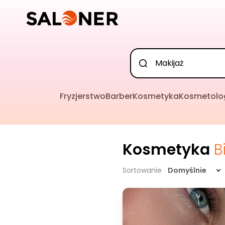
Fryzjerstwo
Barber
Kosmetyka
Kosmetolo
Kosmetyka
B
Sortowanie
Domyślnie