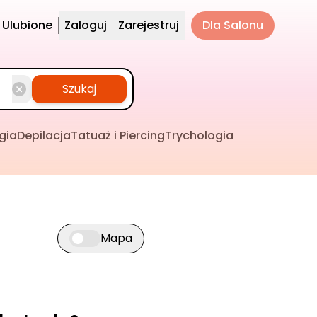
Ulubione
Zaloguj
Zarejestruj
Dla Salonu
Szukaj
gia
Depilacja
Tatuaż i Piercing
Trychologia
Mapa
Przełącz widok mapy