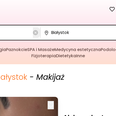
gia
Paznokcie
SPA i Masaże
Medycyna estetyczna
Podolo
Fizjoterapia
Dietetyka
Inne
iałystok
- Makijaż