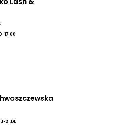
ko Lash &
k
0-17:00
 Chwaszczewska
00-21:00