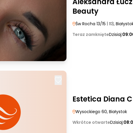
Aleksandra Łucz
Beauty
Św Rocha 13/15
| 113
, Białysto
Teraz zamknięte
Dzisiaj:
09:0
Estetica Diana
Wysockiego 60
, Białystok
Wkrótce otwarte
Dzisiaj:
08: