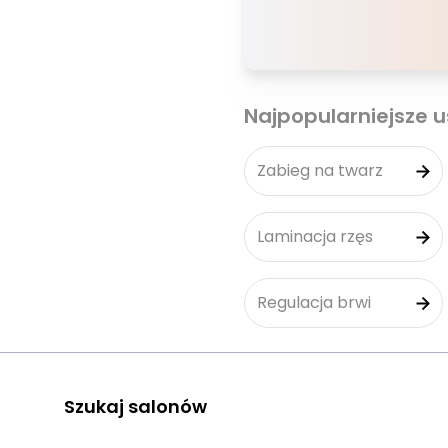
Najpopularniejsze u
Zabieg na twarz
Laminacja rzęs
Regulacja brwi
Szukaj salonów