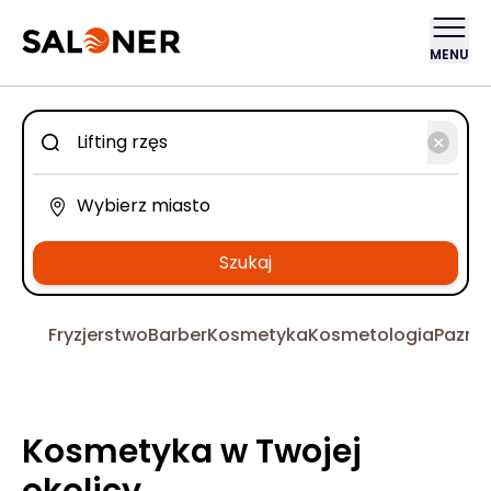
MENU
Szukaj
Fryzjerstwo
Barber
Kosmetyka
Kosmetologia
Pazno
Kosmetyka w Twojej