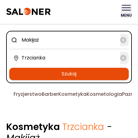
MENU
Szukaj
Fryzjerstwo
Barber
Kosmetyka
Kosmetologia
Pazno
Kosmetyka
Trzcianka
-