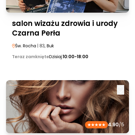
salon wizażu zdrowia i urody
Czarna Perła
Św. Rocha
| 83
, Buk
Teraz zamknięte
Dzisiaj:
10:00-18:00
4.90
/5