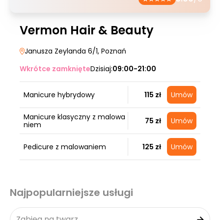
Vermon Hair & Beauty
Janusza Zeylanda 6/1
, Poznań
Wkrótce zamknięte
Dzisiaj:
09:00-21:00
Manicure hybrydowy
115 zł
Umów
Manicure klasyczny z malowa
75 zł
Umów
niem
Pedicure z malowaniem
125 zł
Umów
Najpopularniejsze usługi
Zabieg na twarz