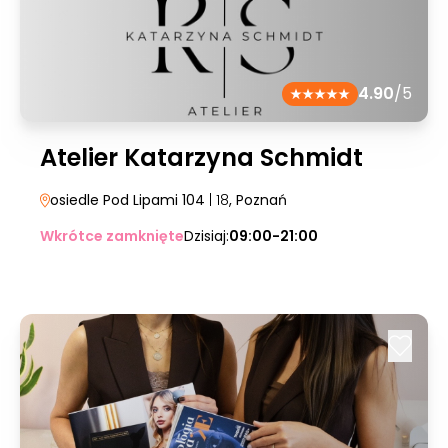
4.90
/5
Atelier Katarzyna Schmidt
osiedle Pod Lipami 104
| 18
, Poznań
Wkrótce zamknięte
Dzisiaj:
09:00-21:00