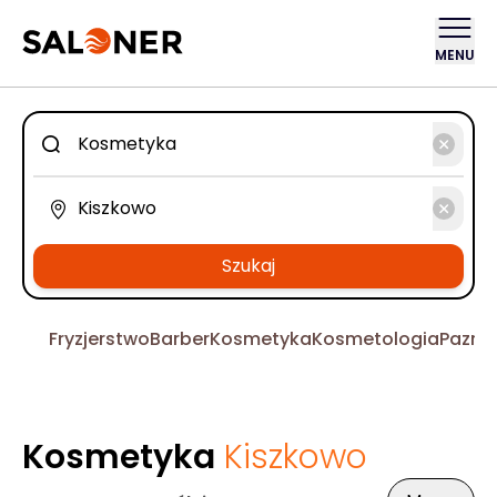
MENU
Szukaj
Fryzjerstwo
Barber
Kosmetyka
Kosmetologia
Pazno
Kosmetyka
Kiszkowo