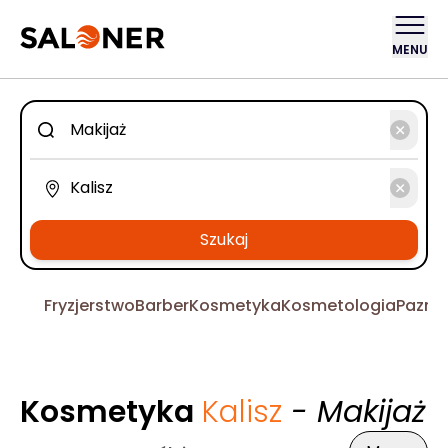
MENU
Szukaj
Fryzjerstwo
Barber
Kosmetyka
Kosmetologia
Pazno
Kosmetyka
Kalisz
- Makijaż