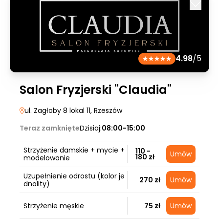
4.98
/5
Salon Fryzjerski "Claudia"
ul. Zagłoby 8 lokal 11
, Rzeszów
Teraz zamknięte
Dzisiaj:
08:00-15:00
Strzyżenie damskie + mycie +
110 -
Umów
180 zł
modelowanie
Uzupełnienie odrostu (kolor je
270 zł
Umów
dnolity)
Strzyżenie męskie
75 zł
Umów