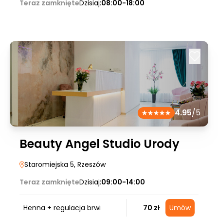
Teraz zamknięte
Dzisiaj:
08:00-18:00
4.95
/5
Beauty Angel Studio Urody
Staromiejska 5
, Rzeszów
Teraz zamknięte
Dzisiaj:
09:00-14:00
Henna + regulacja brwi
70 zł
Umów