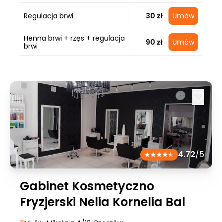
Regulacja brwi
30 zł
Umów
Henna brwi + rzęs + regulacja
90 zł
Umów
brwi
4.72
/5
Gabinet Kosmetyczno
Fryzjerski Nelia Kornelia Bal