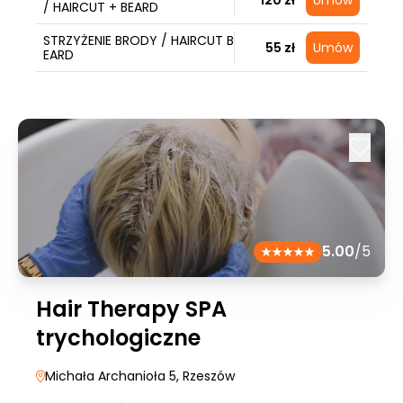
120 zł
Umów
/ HAIRCUT + BEARD
STRZYŻENIE BRODY / HAIRCUT B
55 zł
Umów
EARD
5.00
/5
Hair Therapy SPA
trychologiczne
Michała Archanioła 5
, Rzeszów