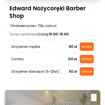
Edward Nożycoręki Barber
Shop
Podzwierzyniec 76b
, Łańcut
Teraz zamknięte
Dzisiaj:
10:00-15:00
Strzyżenie męskie
80 zł
Umów
Combo
120 zł
Umów
Strzyżenie dziecięce (5-12lat)
50 zł
Umów