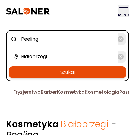
MENU
Szukaj
Fryzjerstwo
Barber
Kosmetyka
Kosmetologia
Pazno
Kosmetyka
Białobrzegi
-