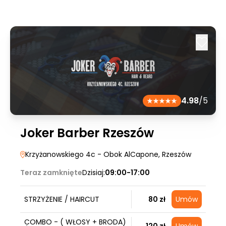
4.98
/5
Joker Barber Rzeszów
Krzyżanowskiego 4c - Obok AlCapone
, Rzeszów
Teraz zamknięte
Dzisiaj:
09:00-17:00
STRZYŻENIE / HAIRCUT
80 zł
Umów
COMBO - ( WŁOSY + BRODA)