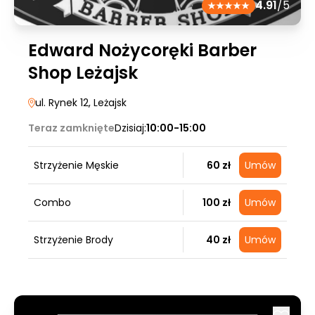
4.91
/5
Edward Nożycoręki Barber
Shop Leżajsk
ul. Rynek 12
, Leżajsk
Teraz zamknięte
Dzisiaj:
10:00-15:00
Strzyżenie Męskie
60 zł
Umów
Combo
100 zł
Umów
Strzyżenie Brody
40 zł
Umów