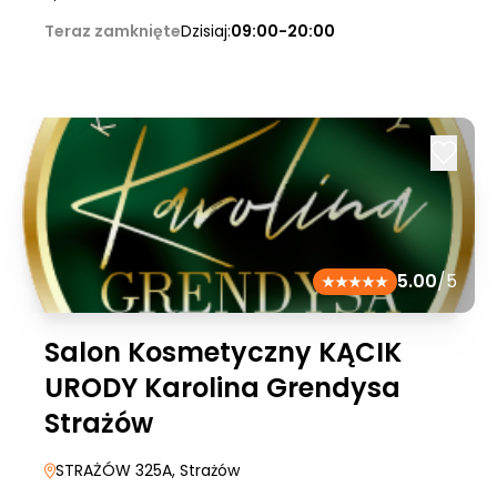
Teraz zamknięte
Dzisiaj:
09:00-20:00
5.00
/5
Salon Kosmetyczny KĄCIK
URODY Karolina Grendysa
Strażów
STRAŻÓW 325A
, Strażów