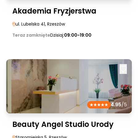
Akademia Fryzjerstwa
ul. Lubelska 41
, Rzeszów
Teraz zamknięte
Dzisiaj:
09:00-19:00
4.95
/5
Beauty Angel Studio Urody
Staromiejska 5
, Rzeszów