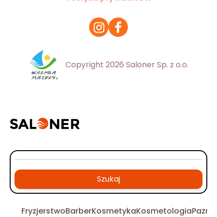
Copyright 2026 Saloner Sp. z o.o.
Szukaj
Fryzjerstwo
Barber
Kosmetyka
Kosmetologia
Pazno