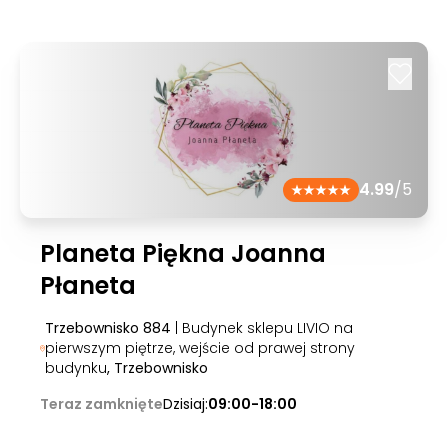
4.99
/5
Planeta Piękna Joanna
Płaneta
Trzebownisko 884
| Budynek sklepu LIVIO na
pierwszym piętrze, wejście od prawej strony
budynku
, Trzebownisko
Teraz zamknięte
Dzisiaj:
09:00-18:00