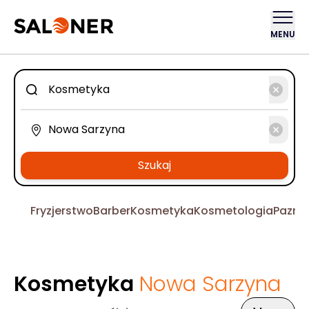
MENU
Szukaj
Fryzjerstwo
Barber
Kosmetyka
Kosmetologia
Pazno
Kosmetyka
Nowa Sarzyna