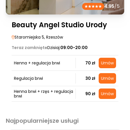
4.95
/5
Beauty Angel Studio Urody
Staromiejska 5
, Rzeszów
Teraz zamknięte
Dzisiaj:
09:00-20:00
Henna + regulacja brwi
70 zł
Umów
Regulacja brwi
30 zł
Umów
Henna brwi + rzęs + regulacja
90 zł
Umów
brwi
Najpopularniejsze usługi