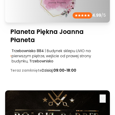
4.99
/5
Planeta Piękna Joanna
Płaneta
Trzebownisko 884
| Budynek sklepu LIVIO na
pierwszym piętrze, wejście od prawej strony
budynku
, Trzebownisko
Teraz zamknięte
Dzisiaj:
09:00-18:00