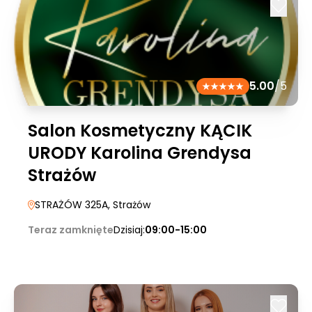
5.00
/5
Salon Kosmetyczny KĄCIK
URODY Karolina Grendysa
Strażów
STRAŻÓW 325A
, Strażów
Teraz zamknięte
Dzisiaj:
09:00-15:00