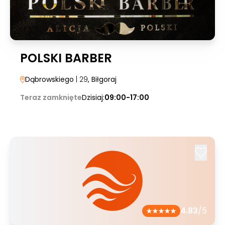
POLSKI BARBER
Dąbrowskiego
| 29
, Biłgoraj
Teraz zamknięte
Dzisiaj:
09:00-17:00
4.83
/5