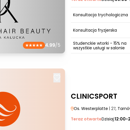
Konsultacja trychologiczna
Konsultacja fryzjerska
Studenckie wtorki - 15% na
4.99
/5
wszystkie usługi w salonie
CLINICSPORT
Os. Westerplatte
| 27
, Tarn
Teraz otwarte
Dzisiaj:
12:00-