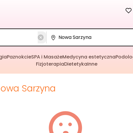
gia
Paznokcie
SPA i Masaże
Medycyna estetyczna
Podolo
Fizjoterapia
Dietetyka
Inne
owa Sarzyna