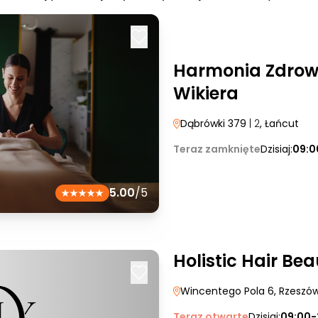
Harmonia Zdrowi
Wikiera
Dąbrówki 379
| 2
, Łańcut
Teraz zamknięte
Dzisiaj:
09:0
5.00
/5
Holistic Hair Be
Wincentego Pola 6
, Rzeszó
Teraz otwarte
Dzisiaj:
09:00-