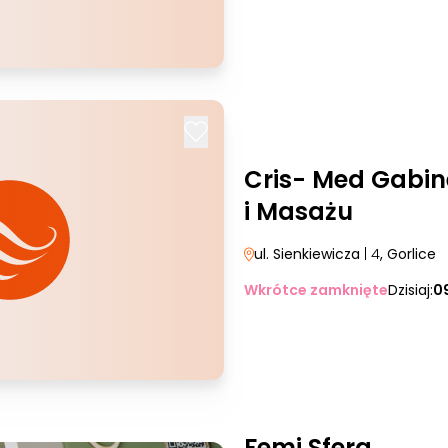
Cris- Med Gabine
i Masażu
ul. Sienkiewicza
| 4
, Gorlice
Wkrótce zamknięte
Dzisiaj:
0
Femi Sfera