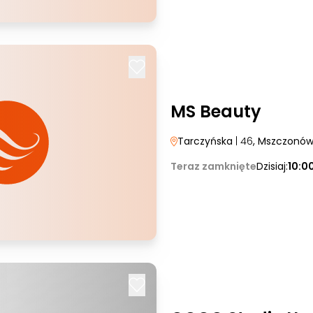
MS Beauty
Tarczyńska
| 46
, Mszczonó
Teraz zamknięte
Dzisiaj:
10:0