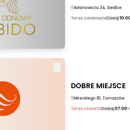
Asłanowicza 34
, Siedlce
Teraz zamknięte
Dzisiaj:
10:0
DOBRE MIEJSCE
Mireckiego 81
, Tomaszów
Teraz otwarte
Dzisiaj:
07:00-