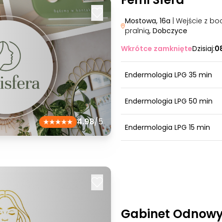
Mostowa, 16a
| Wejście z bo
pralnią
, Dobczyce
Wkrótce zamknięte
Dzisiaj:
0
Endermologia LPG 35 min
Endermologia LPG 50 min
4.98
/5
Endermologia LPG 15 min
Gabinet Odnowy