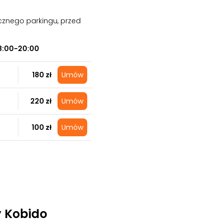
cznego parkingu, przed
8:00-20:00
180 zł
Umów
220 zł
Umów
100 zł
Umów
 Kobido