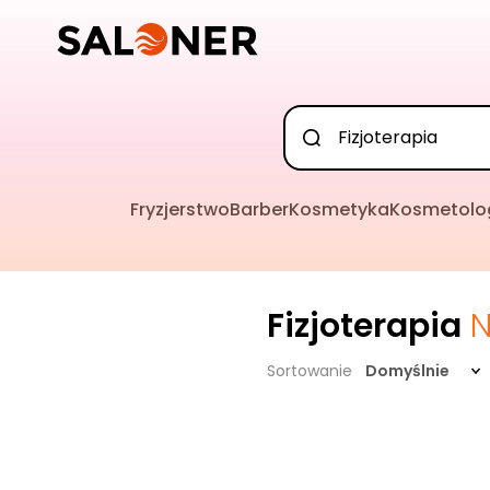
Fryzjerstwo
Barber
Kosmetyka
Kosmetolo
Fizjoterapia
N
Sortowanie
Domyślnie