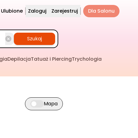
Ulubione
Zaloguj
Zarejestruj
Dla Salonu
Szukaj
gia
Depilacja
Tatuaż i Piercing
Trychologia
Mapa
Przełącz widok mapy