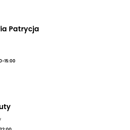
a Patrycja
0-15:00
auty
w
22:00