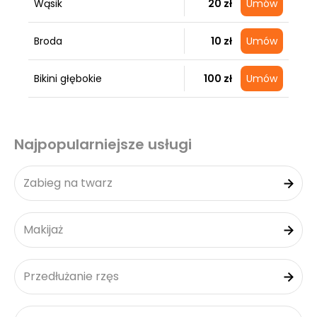
Wąsik
20 zł
Umów
Broda
10 zł
Umów
Bikini głębokie
100 zł
Umów
Najpopularniejsze usługi
Zabieg na twarz
Makijaż
Przedłużanie rzęs