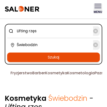
MENU
Szukaj
Fryzjerstwo
Barber
Kosmetyka
Kosmetologia
Pazno
Kosmetyka
Świebodzin
-