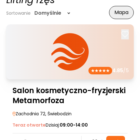
Lifting rzęs
Mapa
Domyślnie
Sortowanie
4.85
/5
Salon kosmetyczno-fryzjerski
Metamorfoza
Zachodnia 72
, Świebodzin
Teraz otwarte
Dzisiaj:
09:00-14:00