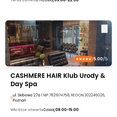
Teraz zamknięte
Dzisiaj:
09:00-22:00
5.00
/5
CASHMERE HAIR Klub Urody &
Day Spa
ul. Skibowa 27a
| NIP:7821974758, REGON:302246026
,
Poznań
Wkrótce otwarte
Dzisiaj:
08:00-15:00