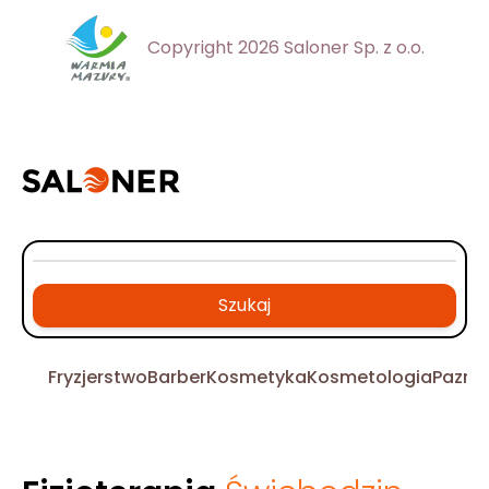
Copyright 2026 Saloner Sp. z o.o.
Szukaj
Fryzjerstwo
Barber
Kosmetyka
Kosmetologia
Pazno