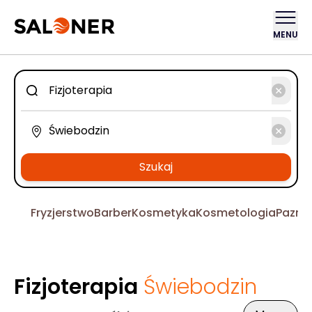
MENU
Szukaj
Fryzjerstwo
Barber
Kosmetyka
Kosmetologia
Pazno
Fizjoterapia
Świebodzin