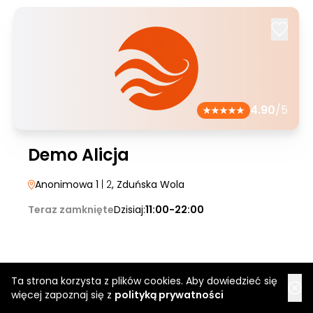
4.90
/5
Demo Alicja
Anonimowa 1
| 2
, Zduńska Wola
Teraz zamknięte
Dzisiaj:
11:00-22:00
Ta strona korzysta z plików cookies. Aby dowiedzieć się
więcej zapoznaj się z
polityką prywatności