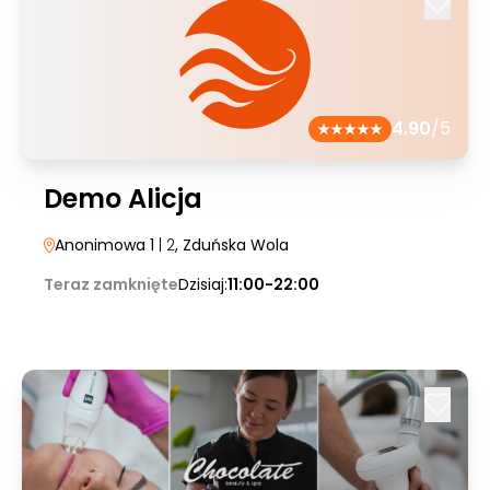
4.90
/5
Demo Alicja
Anonimowa 1
| 2
, Zduńska Wola
Teraz zamknięte
Dzisiaj:
11:00-22:00