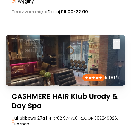
1
, Węgliny
Teraz zamknięte
Dzisiaj:
09:00-22:00
5.00
/5
CASHMERE HAIR Klub Urody &
Day Spa
ul. Skibowa 27a
| NIP:7821974758, REGON:302246026
,
Poznań