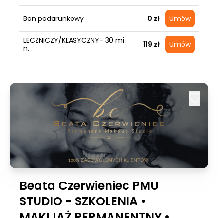
Bon podarunkowy
0 zł
Umów
LECZNICZY/KLASYCZNY- 30 mi
119 zł
Umów
n.
Beata Czerwieniec PMU
STUDIO - SZKOLENIA •
MAKIJAŻ PERMANENTNY •