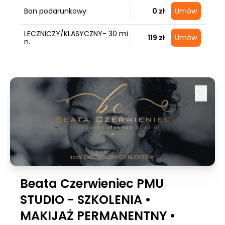
Bon podarunkowy
0 zł
Umów
LECZNICZY/KLASYCZNY- 30 mi
119 zł
Umów
n.
Beata Czerwieniec PMU
STUDIO - SZKOLENIA •
MAKIJAŻ PERMANENTNY •