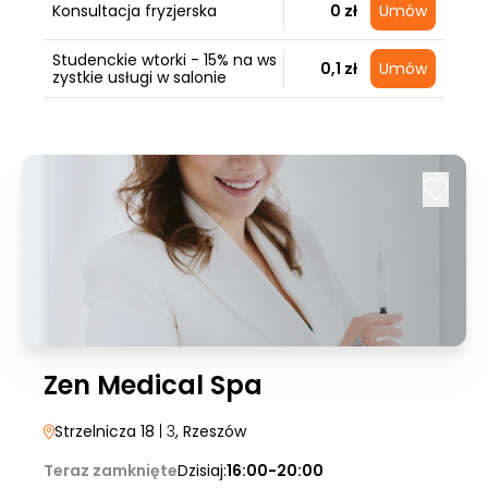
Konsultacja fryzjerska
0 zł
Umów
Studenckie wtorki - 15% na ws
0,1 zł
Umów
zystkie usługi w salonie
Zen Medical Spa
Strzelnicza 18
| 3
, Rzeszów
Teraz zamknięte
Dzisiaj:
16:00-20:00