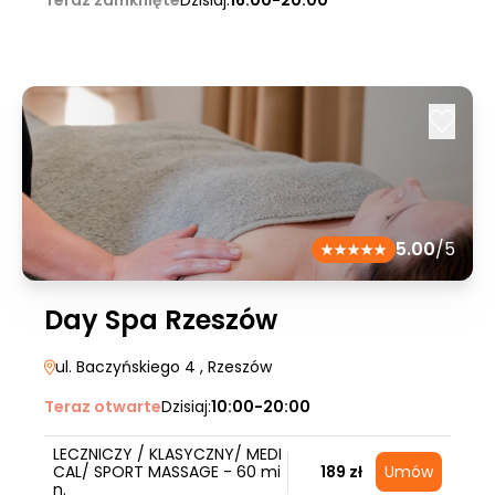
Teraz zamknięte
Dzisiaj:
16:00-20:00
5.00
/5
Day Spa Rzeszów
ul. Baczyńskiego 4
, Rzeszów
Teraz otwarte
Dzisiaj:
10:00-20:00
LECZNICZY / KLASYCZNY/ MEDI
CAL/ SPORT MASSAGE - 60 mi
189 zł
Umów
n.