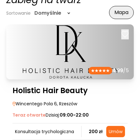
Zabieg na twarz
Mapa
Domyślnie
Sortowanie
4.99
/5
Holistic Hair Beauty
Wincentego Pola 6
, Rzeszów
Teraz otwarte
Dzisiaj:
09:00-22:00
Konsultacja trychologiczna
200 zł
Umów