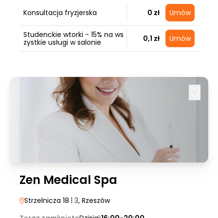
Konsultacja fryzjerska
0 zł
Umów
Studenckie wtorki - 15% na ws
0,1 zł
Umów
zystkie usługi w salonie
Zen Medical Spa
Strzelnicza 18
| 3
, Rzeszów