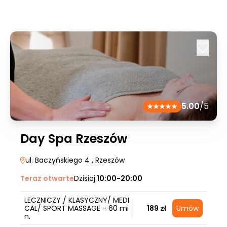
5.00
/5
Day Spa Rzeszów
ul. Baczyńskiego 4
, Rzeszów
Teraz otwarte
Dzisiaj:
10:00-20:00
LECZNICZY / KLASYCZNY/ MEDI
CAL/ SPORT MASSAGE - 60 mi
189 zł
Umów
n.