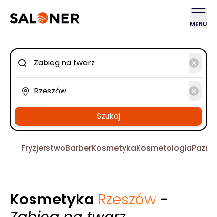
MENU
Szukaj
Fryzjerstwo
Barber
Kosmetyka
Kosmetologia
Pazno
Kosmetyka
Rzeszów
-