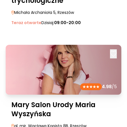
trychologiczne
Michała Archanioła 5
, Rzeszów
Teraz otwarte
Dzisiaj:
09:00-20:00
4.98
/5
Mary Salon Urody Maria
Wyszyńska
al. mjr. Wacława Kopisto 8B
, Rzeszów