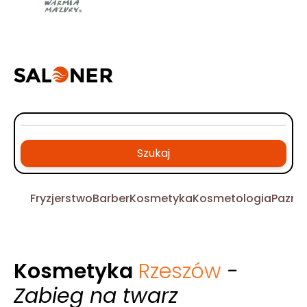
Szukaj
Fryzjerstwo
Barber
Kosmetyka
Kosmetologia
Pazno
Kosmetyka
Rzeszów
-
Zabieg na twarz