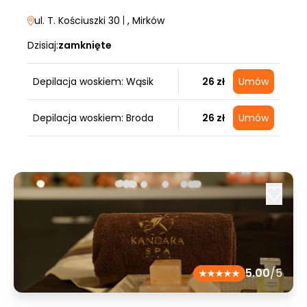
ul. T. Kościuszki 30
|
, Mirków
Dzisiaj:
zamknięte
Depilacja woskiem: Wąsik
26 zł
Umów
Depilacja woskiem: Broda
26 zł
Umów
5.00
/5