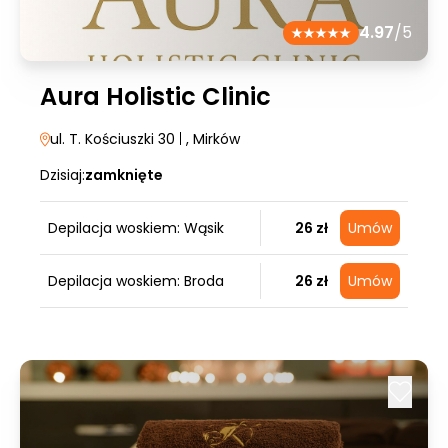
4.97
/5
Aura Holistic Clinic
ul. T. Kościuszki 30
|
, Mirków
Dzisiaj:
zamknięte
Depilacja woskiem: Wąsik
26 zł
Umów
Depilacja woskiem: Broda
26 zł
Umów