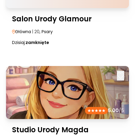
Salon Urody Glamour
Główna
| 20
, Psary
Dzisiaj:
zamknięte
5.00
/5
Studio Urody Magda