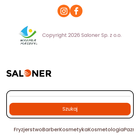
Copyright 2026 Saloner Sp. z o.o.
Szukaj
Fryzjerstwo
Barber
Kosmetyka
Kosmetologia
Pazno