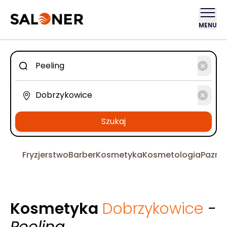
MENU
Szukaj
Fryzjerstwo
Barber
Kosmetyka
Kosmetologia
Pazno
Kosmetyka
Dobrzykowice
-