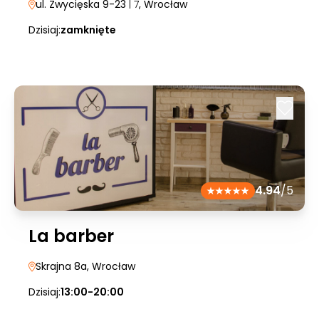
ul. Zwycięska 9-23
| 7
, Wrocław
Dzisiaj:
zamknięte
4.94
/5
La barber
Skrajna 8a
, Wrocław
Dzisiaj:
13:00-20:00