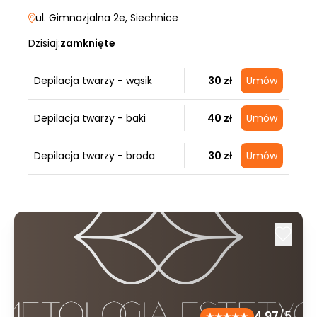
ul. Gimnazjalna 2e
, Siechnice
Dzisiaj:
zamknięte
Depilacja twarzy - wąsik
30 zł
Umów
Depilacja twarzy - baki
40 zł
Umów
Depilacja twarzy - broda
30 zł
Umów
4.97
/5