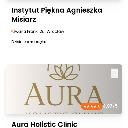
Instytut Piękna Agnieszka
Misiarz
Iwana Franki 2u
, Wrocław
Dzisiaj:
zamknięte
4.97
/5
Aura Holistic Clinic