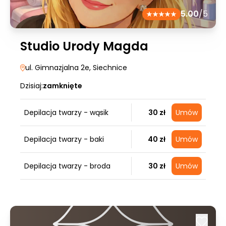
5.00
/5
Studio Urody Magda
ul. Gimnazjalna 2e
, Siechnice
Dzisiaj:
zamknięte
Depilacja twarzy - wąsik
30 zł
Umów
Depilacja twarzy - baki
40 zł
Umów
Depilacja twarzy - broda
30 zł
Umów