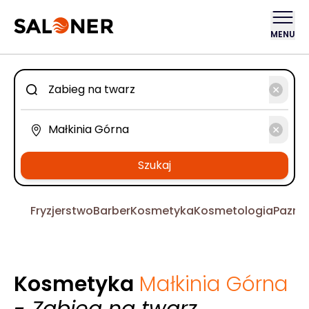
MENU
Szukaj
Fryzjerstwo
Barber
Kosmetyka
Kosmetologia
Pazno
Kosmetyka
Małkinia Górna