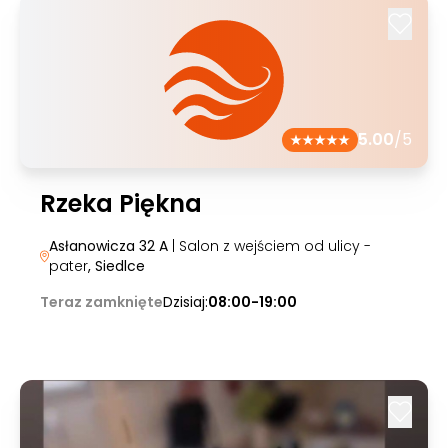
5.00
/5
Rzeka Piękna
Asłanowicza 32 A
| Salon z wejściem od ulicy -
pater
, Siedlce
Teraz zamknięte
Dzisiaj:
08:00-19:00