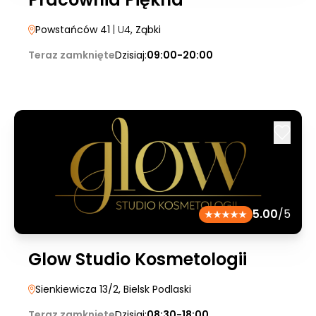
Powstańców 41
| U4
, Ząbki
Teraz zamknięte
Dzisiaj:
09:00-20:00
5.00
/5
Glow Studio Kosmetologii
Sienkiewicza 13/2
, Bielsk Podlaski
Teraz zamknięte
Dzisiaj:
08:30-18:00