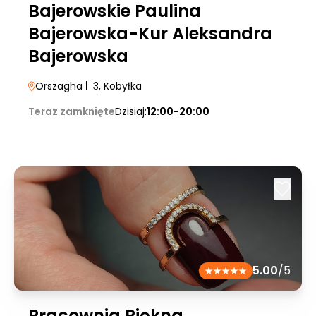
Bajerowskie Paulina
Bajerowska-Kur Aleksandra
Bajerowska
Orszagha
| 13
, Kobyłka
Teraz zamknięte
Dzisiaj:
12:00-20:00
5.00
/5
Pracownia Piękna