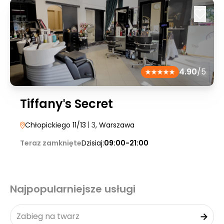
4.90
/5
Tiffanyˈs Secret
Chłopickiego 11/13
| 3
, Warszawa
Teraz zamknięte
Dzisiaj:
09:00-21:00
Najpopularniejsze usługi
Zabieg na twarz