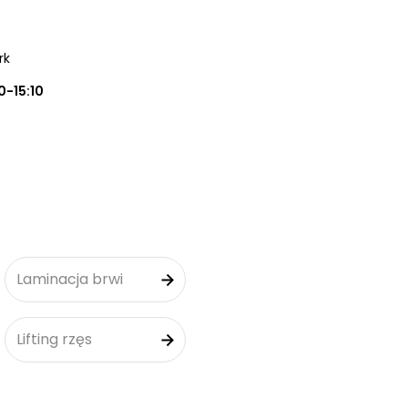
rk
0-15:10
Laminacja brwi
Lifting rzęs