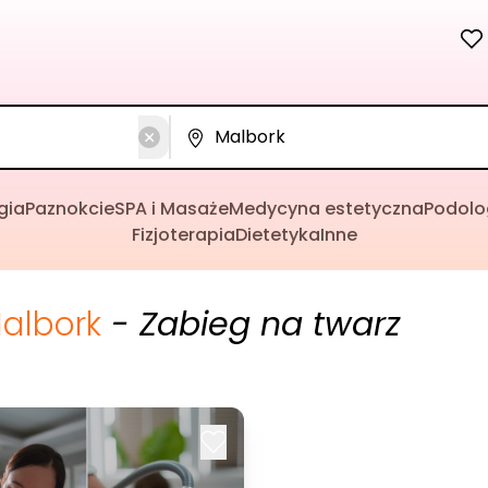
gia
Paznokcie
SPA i Masaże
Medycyna estetyczna
Podolo
Fizjoterapia
Dietetyka
Inne
albork
- Zabieg na twarz