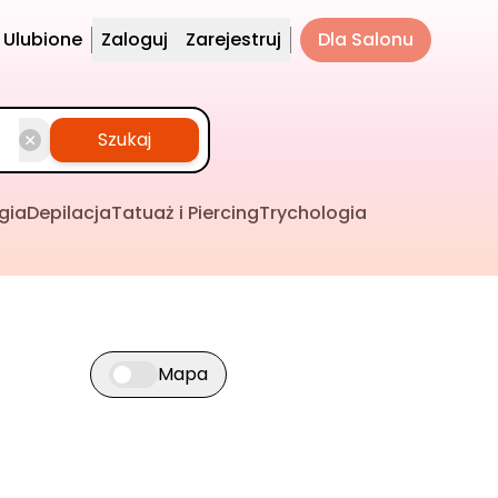
Ulubione
Zaloguj
Zarejestruj
Dla Salonu
Szukaj
gia
Depilacja
Tatuaż i Piercing
Trychologia
Mapa
Przełącz widok mapy