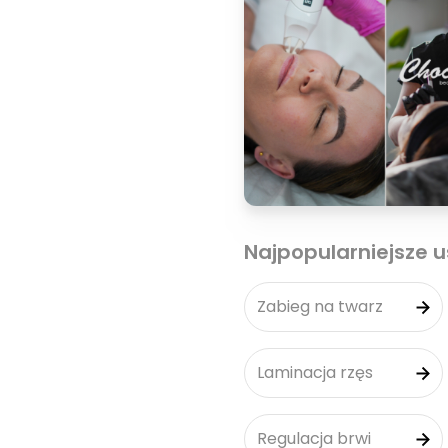
Najpopularniejsze u
Zabieg na twarz
Laminacja rzęs
Regulacja brwi