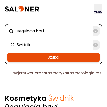
MENU
Szukaj
Fryzjerstwo
Barber
Kosmetyka
Kosmetologia
Pazno
Kosmetyka
Świdnik
-