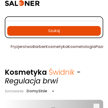
Szukaj
Fryzjerstwo
Barber
Kosmetyka
Kosmetologia
Pazno
Kosmetyka
Świdnik
-
Regulacja brwi
Domyślnie
Sortowanie