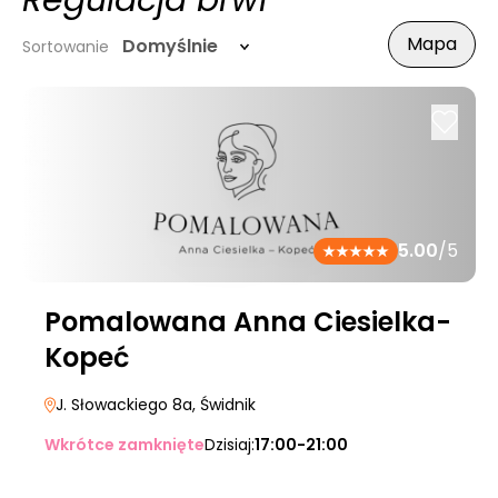
Regulacja brwi
Mapa
Domyślnie
Sortowanie
5.00
/5
Pomalowana Anna Ciesielka-
Kopeć
J. Słowackiego 8a
, Świdnik
Wkrótce zamknięte
Dzisiaj:
17:00-21:00