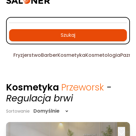
Szukaj
Fryzjerstwo
Barber
Kosmetyka
Kosmetologia
Pazno
Kosmetyka
Przeworsk
-
Regulacja brwi
Domyślnie
Sortowanie