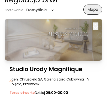
Regulacja brwi
Mapa
Domyślnie
Sortowanie
Studio Urody Magnifique
gen. Chruściela 2A, Galeria Stara Cukrownia
| IV
piętro
, Przeworsk
Teraz otwarte
Dzisiaj:
09:00-20:00