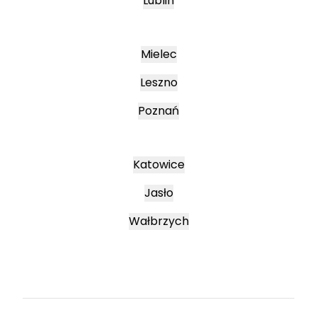
Lublin
Mielec
Leszno
Poznań
Katowice
Jasło
Wałbrzych