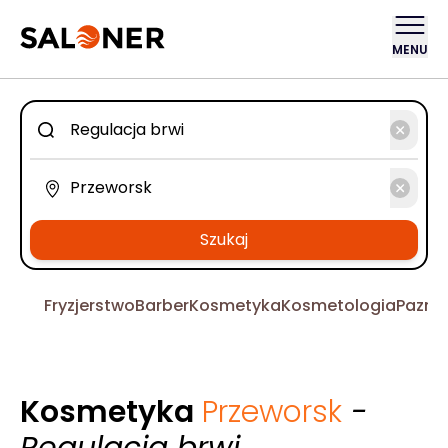
MENU
Szukaj
Fryzjerstwo
Barber
Kosmetyka
Kosmetologia
Pazno
Kosmetyka
Przeworsk
-