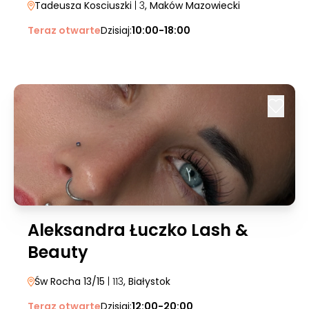
Tadeusza Kosciuszki
| 3
, Maków Mazowiecki
Teraz otwarte
Dzisiaj:
10:00-18:00
Aleksandra Łuczko Lash &
Beauty
Św Rocha 13/15
| 113
, Białystok
Teraz otwarte
Dzisiaj:
12:00-20:00