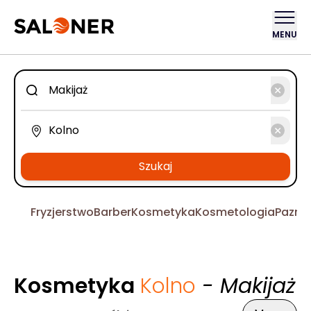
MENU
Szukaj
Fryzjerstwo
Barber
Kosmetyka
Kosmetologia
Pazno
Kosmetyka
Kolno
- Makijaż