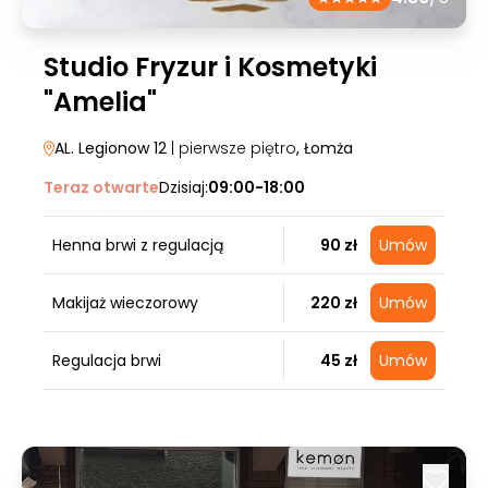
Studio Fryzur i Kosmetyki
"Amelia"
AL. Legionow 12
| pierwsze piętro
, Łomża
Teraz otwarte
Dzisiaj:
09:00-18:00
Henna brwi z regulacją
90 zł
Umów
Makijaż wieczorowy
220 zł
Umów
Regulacja brwi
45 zł
Umów