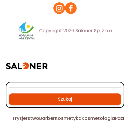
Copyright 2026 Saloner Sp. z o.o.
Szukaj
Fryzjerstwo
Barber
Kosmetyka
Kosmetologia
Pazno