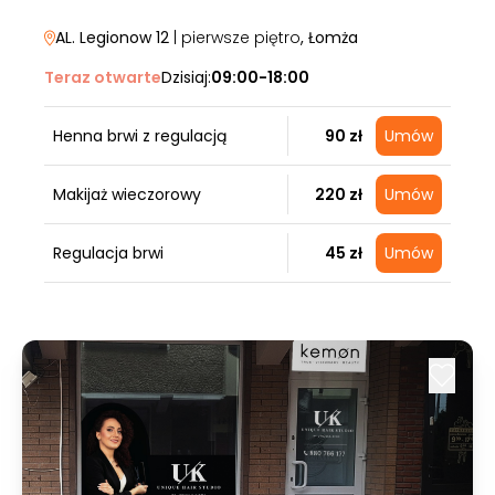
AL. Legionow 12
| pierwsze piętro
, Łomża
Teraz otwarte
Dzisiaj:
09:00-18:00
Henna brwi z regulacją
90 zł
Umów
Makijaż wieczorowy
220 zł
Umów
Regulacja brwi
45 zł
Umów