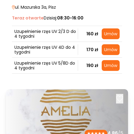
ul. Mazurska 3a
, Pisz
Teraz otwarte
Dzisiaj:
08:30-16:00
Uzupełnienie rzęs UV 2/3 D do
160 zł
Umów
4 tygodni
Uzupełnienie rzęs UV 4D do 4
170 zł
Umów
tygodni
Uzupełnienie rzęs UV 5/8D do
190 zł
Umów
4 tygodni
4.86
/5