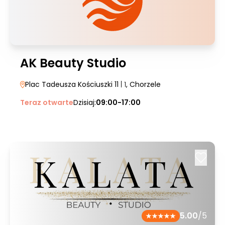
AK Beauty Studio
Plac Tadeusza Kościuszki 11
| 1
, Chorzele
Teraz otwarte
Dzisiaj:
09:00-17:00
5.00
/5