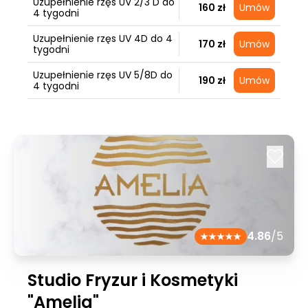
Uzupełnienie rzęs UV 2/3 D do
160 zł
Umów
4 tygodni
Uzupełnienie rzęs UV 4D do 4
170 zł
Umów
tygodni
Uzupełnienie rzęs UV 5/8D do
190 zł
Umów
4 tygodni
4.86
/5
Studio Fryzur i Kosmetyki
"Amelia"