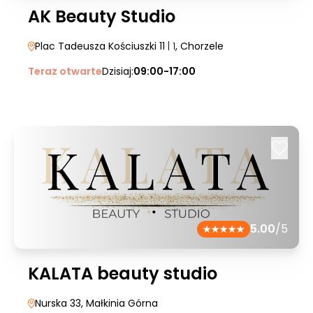
AK Beauty Studio
Plac Tadeusza Kościuszki 11
| 1
, Chorzele
Teraz otwarte
Dzisiaj:
09:00-17:00
5.00
/5
KALATA beauty studio
Nurska 33
, Małkinia Górna