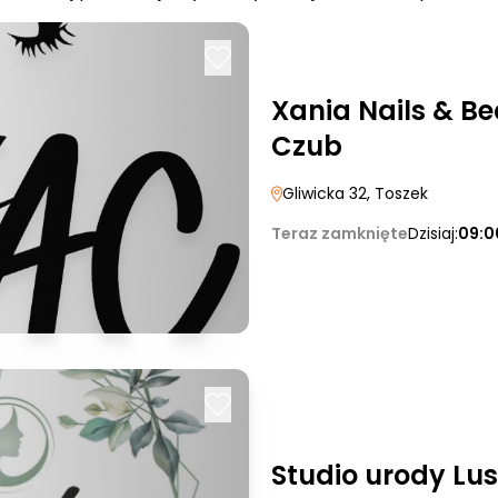
Xania Nails & B
Czub
Gliwicka 32
, Toszek
Teraz zamknięte
Dzisiaj:
09:0
Studio urody Lus