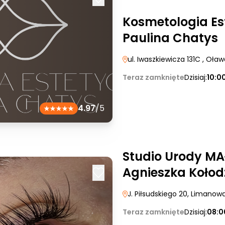
Kosmetologia Es
Paulina Chatys
ul. Iwaszkiewicza 131C
, Oław
Teraz zamknięte
Dzisiaj:
10:0
4.97
/5
Studio Urody MA
Agnieszka Kołodz
J. Piłsudskiego 20
, Limanow
Teraz zamknięte
Dzisiaj:
08:0