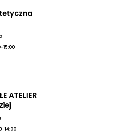
tetyczna
a
0-15:00
ŁE ATELIER
iej
a
0-14:00