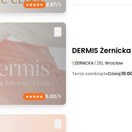
4.97
/5
DERMIS Żernicka
ŻERNICKA
| 210
, Wrocław
Teraz zamknięte
Dzisiaj:
10:0
5.00
/5