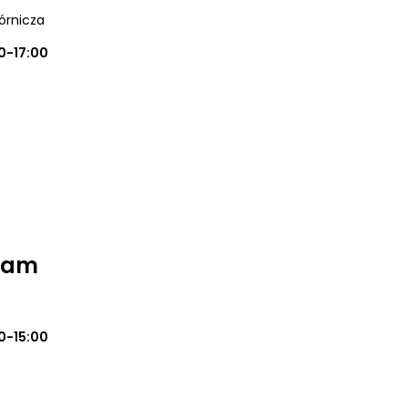
órnicza
0-17:00
Team
0-15:00