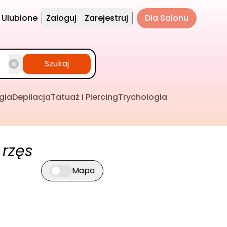
Ulubione
Zaloguj
Zarejestruj
Dla Salonu
Szukaj
gia
Depilacja
Tatuaż i Piercing
Trychologia
 rzęs
Mapa
Przełącz widok mapy