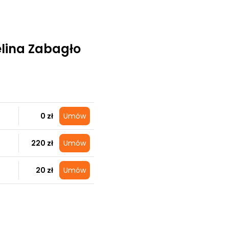
elina Zabagło
0 zł
Umów
220 zł
Umów
20 zł
Umów