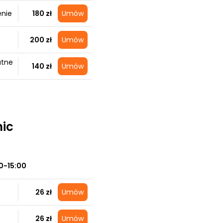
enie
180 zł
Umów
200 zł
Umów
atne
140 zł
Umów
nic
0-15:00
26 zł
Umów
26 zł
Umów