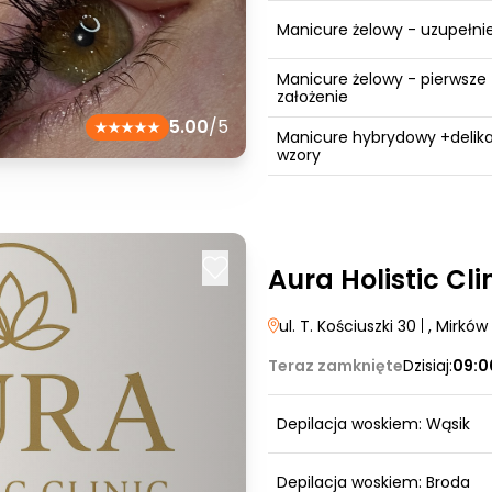
Manicure żelowy - uzupełni
Manicure żelowy - pierwsze
założenie
5.00
/5
Manicure hybrydowy +delik
wzory
Aura Holistic Cli
ul. T. Kościuszki 30
|
, Mirków
Teraz zamknięte
Dzisiaj:
09:0
Depilacja woskiem: Wąsik
Depilacja woskiem: Broda