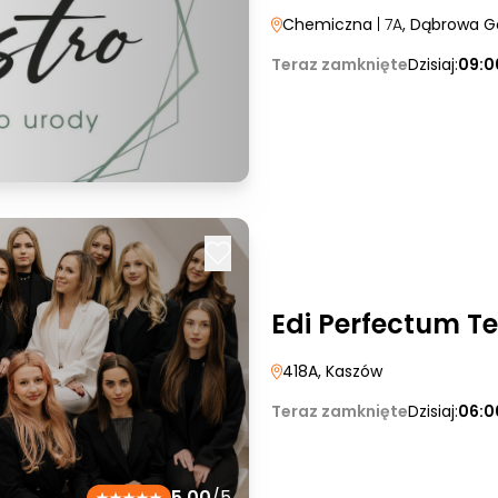
Chemiczna
| 7A
, Dąbrowa G
Teraz zamknięte
Dzisiaj:
09:0
Edi Perfectum 
418A
, Kaszów
Teraz zamknięte
Dzisiaj:
06:0
5.00
/5