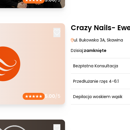
Crazy Nails- Ew
ul. Bukowska 3A
, Skawina
Dzisiaj:
zamknięte
Bezpłatna Konsultacja
Przedłużanie rzęs 4-6:1
5.00
/5
Depilacja woskiem wąsik