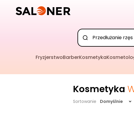
Fryzjerstwo
Barber
Kosmetyka
Kosmetolo
Kosmetyka
W
Sortowanie
Domyślnie