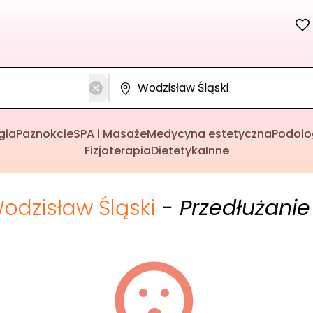
gia
Paznokcie
SPA i Masaże
Medycyna estetyczna
Podolo
Fizjoterapia
Dietetyka
Inne
odzisław Śląski
- Przedłużanie