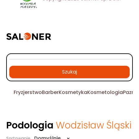
Szukaj
Fryzjerstwo
Barber
Kosmetyka
Kosmetologia
Pazno
Podologia
Wodzisław Śląski
Domyślnie
Sortowanie