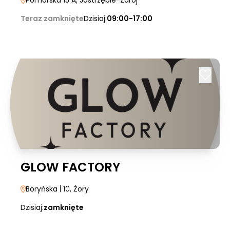
Pomorska 15 A
, Jastrzębie-Zdrój
Teraz zamknięte
Dzisiaj:
09:00-17:00
GLOW FACTORY
Boryńska
| 10
, Żory
Dzisiaj:
zamknięte