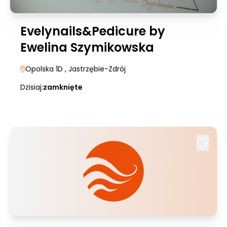
Evelynails&Pedicure by
Ewelina Szymikowska
Opolska 1D
, Jastrzębie-Zdrój
Dzisiaj:
zamknięte