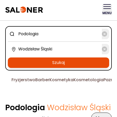
MENU
Szukaj
Fryzjerstwo
Barber
Kosmetyka
Kosmetologia
Pazno
Podologia
Wodzisław Śląski