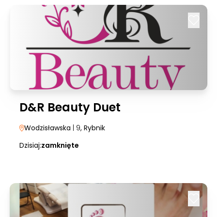
D&R Beauty Duet
Wodzisławska
| 9
, Rybnik
Dzisiaj:
zamknięte