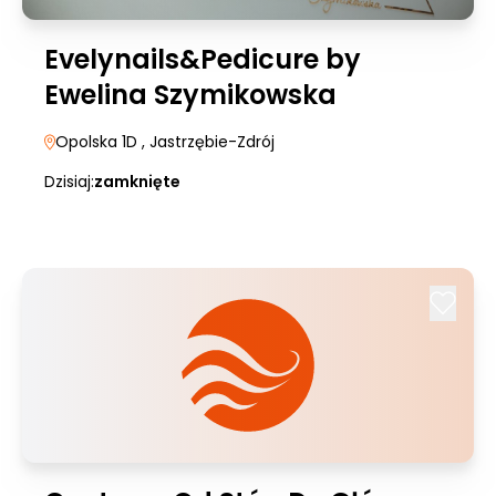
Evelynails&Pedicure by
Ewelina Szymikowska
Opolska 1D
, Jastrzębie-Zdrój
Dzisiaj:
zamknięte