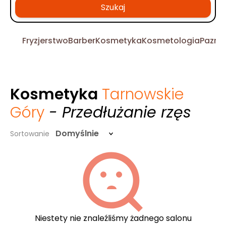
Szukaj
Fryzjerstwo
Barber
Kosmetyka
Kosmetologia
Pazno
Kosmetyka
Tarnowskie
Góry
- Przedłużanie rzęs
Domyślnie
Sortowanie
Niestety nie znaleźliśmy żadnego salonu