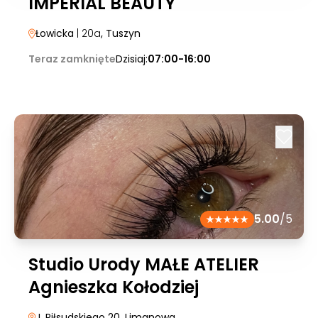
IMPERIAL BEAUTY
Łowicka
| 20a
, Tuszyn
Teraz zamknięte
Dzisiaj:
07:00-16:00
5.00
/5
Studio Urody MAŁE ATELIER
Agnieszka Kołodziej
J. Piłsudskiego 20
, Limanowa