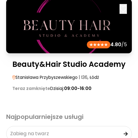
4.80
/5
Beauty&Hair Studio Academy
Stanisława Przybyszewskiego
| 136
, Łódź
Teraz zamknięte
Dzisiaj:
09:00-16:00
Najpopularniejsze usługi
Zabieg na twarz