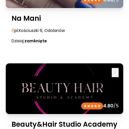
Na Mani
pl.Kościuszki 6
, Odolanów
Dzisiaj:
zamknięte
4.80
/5
Beauty&Hair Studio Academy