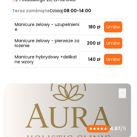
Teraz zamknięte
Dzisiaj:
08:00-14:00
Manicure żelowy - uzupełnieni
180 zł
Umów
e
Manicure żelowy - pierwsze za
200 zł
Umów
łożenie
Manicure hybrydowy +delikat
140 zł
Umów
ne wzory
4.97
/5