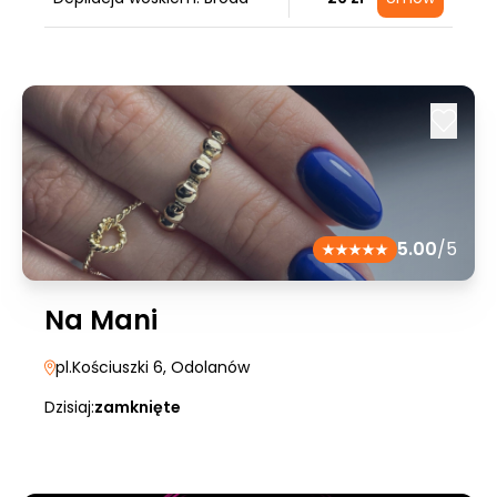
5.00
/5
Na Mani
pl.Kościuszki 6
, Odolanów
Dzisiaj:
zamknięte