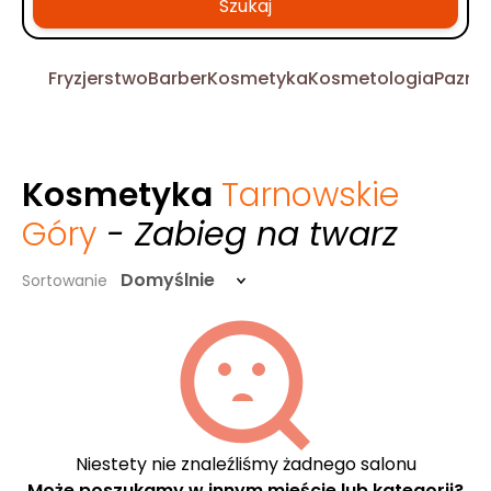
Szukaj
Fryzjerstwo
Barber
Kosmetyka
Kosmetologia
Pazno
Kosmetyka
Tarnowskie
Góry
- Zabieg na twarz
Domyślnie
Sortowanie
Niestety nie znaleźliśmy żadnego salonu
Może poszukamy w innym mieście lub kategorii?