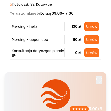
Kościuszki 33
, Katowice
Teraz zamknięte
Dzisiaj:
09:00-17:00
Piercing - helix
130 zł
Umów
Piercing - upper lobe
110 zł
Umów
Konsultacja dotycząca piercin
0 zł
Umów
gu
5.00
/5