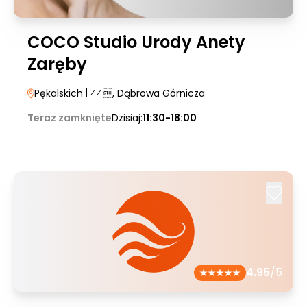
COCO Studio Urody Anety
Zaręby
Pękalskich
| 44
, Dąbrowa Górnicza
Teraz zamknięte
Dzisiaj:
11:30-18:00
4.95
/5