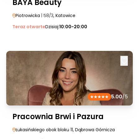
BAYA Beauty
Piotrowicka
| 58/3
, Katowice
Teraz otwarte
Dzisiaj:
10:00-20:00
5.00
/5
Pracownia Brwi i Pazura
Łukasińskiego obok bloku 11
, Dąbrowa Górnicza