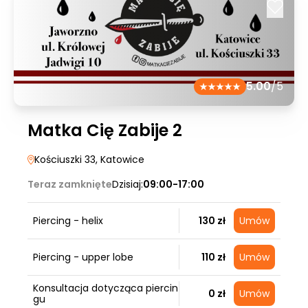
5.00
/5
Matka Cię Zabije 2
Kościuszki 33
, Katowice
Teraz zamknięte
Dzisiaj:
09:00-17:00
Piercing - helix
130 zł
Umów
Piercing - upper lobe
110 zł
Umów
Konsultacja dotycząca piercin
0 zł
Umów
gu