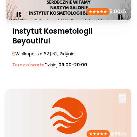
5.00
/5
Instytut Kosmetologii
Beyoutiful
Wielkopolska 62
| 62
, Gdynia
Teraz otwarte
Dzisiaj:
09:00-20:00
4.96
/5