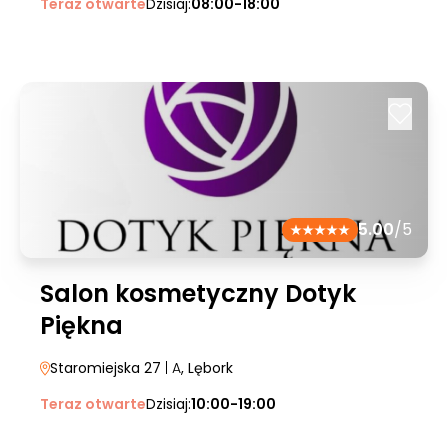
Teraz otwarte
Dzisiaj:
08:00-18:00
5.00
/5
Salon kosmetyczny Dotyk
Piękna
Staromiejska 27
| A
, Lębork
Teraz otwarte
Dzisiaj:
10:00-19:00