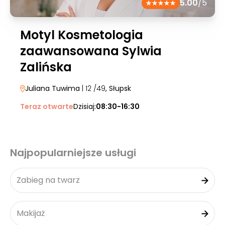
5.00
/5
Motyl Kosmetologia
zaawansowana Sylwia
Zalińska
Juliana Tuwima
| 12 /49
, Słupsk
Teraz otwarte
Dzisiaj:
08:30-16:30
Najpopularniejsze usługi
Zabieg na twarz
Makijaż