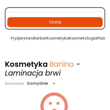
Szukaj
Fryzjerstwo
Barber
Kosmetyka
Kosmetologia
Pazno
Kosmetyka
Banino
-
Laminacja brwi
Domyślnie
Sortowanie