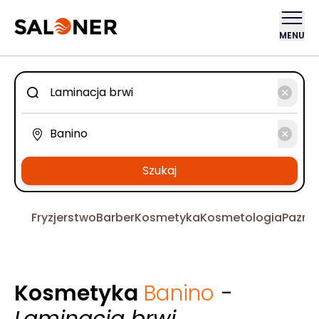
MENU
Szukaj
Fryzjerstwo
Barber
Kosmetyka
Kosmetologia
Pazno
Kosmetyka
Banino
-