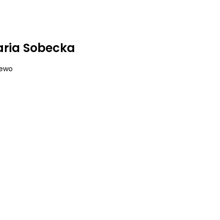
aria Sobecka
iewo