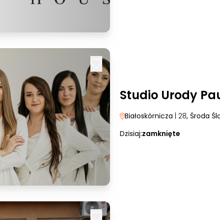
Studio Urody Pa
Białoskórnicza
| 28
, Środa Śl
Dzisiaj:
zamknięte