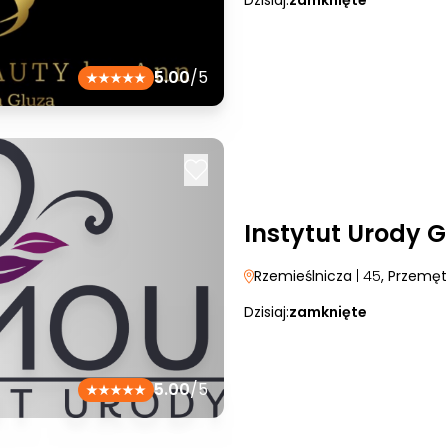
Dzisiaj:
zamknięte
5.00
/5
Instytut Urody 
Rzemieślnicza
| 45
, Przemęt
Dzisiaj:
zamknięte
5.00
/5