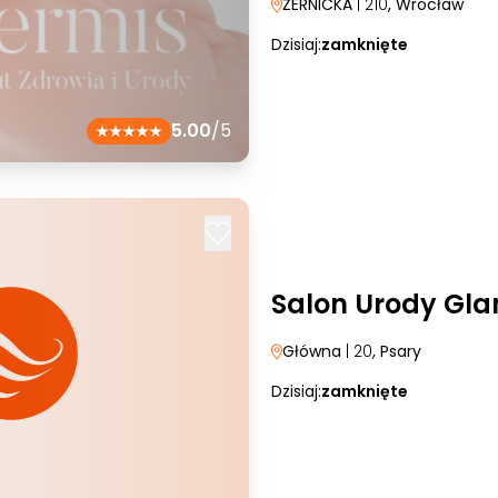
ŻERNICKA
| 210
, Wrocław
Dzisiaj:
zamknięte
5.00
/5
Salon Urody Gl
Główna
| 20
, Psary
Dzisiaj:
zamknięte