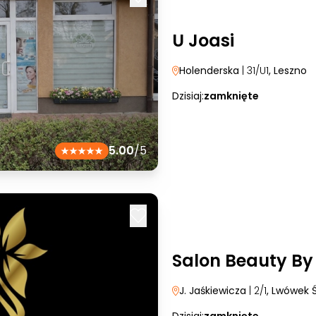
U Joasi
Holenderska
| 31/U1
, Leszno
Dzisiaj:
zamknięte
5.00
/5
Salon Beauty By
J. Jaśkiewicza
| 2/1
, Lwówek Ś