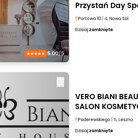
Przystań Day Sp
Portowa 10
| 4
, Nowa Sól
Dzisiaj:
zamknięte
5.00
/5
VERO BIANI BEA
SALON KOSMETY
Paderewskiego
| 5
, Leszno
Dzisiaj:
zamknięte