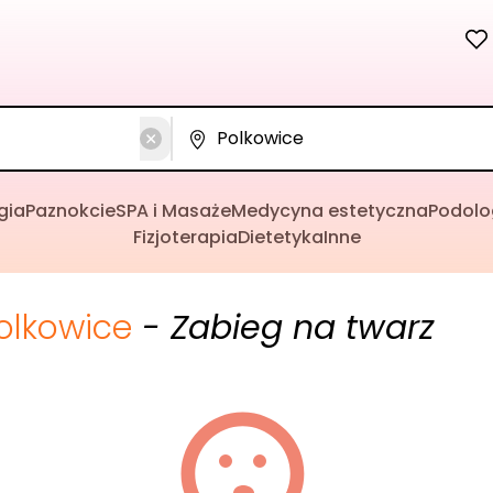
gia
Paznokcie
SPA i Masaże
Medycyna estetyczna
Podolo
Fizjoterapia
Dietetyka
Inne
olkowice
- Zabieg na twarz