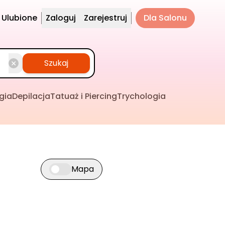
Ulubione
Zaloguj
Zarejestruj
Dla Salonu
Szukaj
gia
Depilacja
Tatuaż i Piercing
Trychologia
Mapa
Przełącz widok mapy